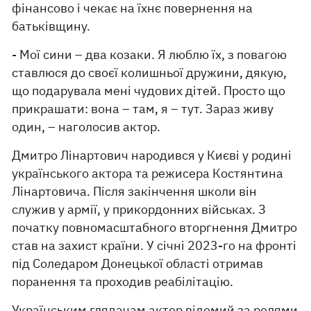
фінансово і чекає на їхнє повернення на
батьківщину.
- Мої сини – два козаки. Я люблю їх, з повагою
ставлюся до своєї колишньої дружини, дякую,
що подарувала мені чудових дітей. Просто що
прикрашати: вона – там, я – тут. Зараз живу
один, – наголосив актор.
Дмитро Лінартович народився у Києві у родині
українського актора та режисера Костянтина
Лінартовича. Після закінчення школи він
служив у армії, у прикордонних військах. З
початку повномасштабного вторгнення Дмитро
став на захист країни. У січні 2023-го на фронті
під Соледаром Донецької області отримав
поранення та проходив реабілітацію.
Українським глядачам актор відомий за ролями