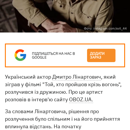
Фото: instagram.com/svit_44
ПІДПИШІТЬСЯ НА НАС В
ДОДАТИ
GOOGLE
ЗАРАЗ
Український актор
Дмитро Лінартович
, який
зіграв у фільмі "Той, хто пройшов крізь вогонь",
розлучився із дружиною. Про це артист
розповів в інтерв'ю сайту
ОBOZ.UA.
За словами Лінартовича, рішення про
розлучення було спільним і на його прийняття
вплинула відстань. На початку