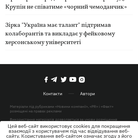
Крупін не співатиме «чорний чемоданчик»
Зірка "Україна має талант" підтримав
колаборантів та викладає у фейковому
херсонському університеті
Контакти
Автори
Матеріали під рубриками «Новини компанії», «PR» і «Факт»
розміщені на правах реклами
Використання матеріалів дозволяється за умови розміщення
активного гіперпосилання на KP.UA в першому абзаці.
Цей веб-сайт використовує cookies для покращення
взаємодії з користувачем під час відвідування веб-
© ТОВ «ЮЛАВ МЕДІА» 2026. Всі права захищені.
сайту. Користування веб-сайтом означає згоду з його