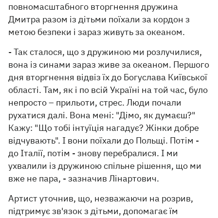
повномасштабного вторгнення дружина
Дмитра разом із дітьми поїхали за кордон з
метою безпеки і зараз живуть за океаном.
- Так сталося, що з дружиною ми розлучилися,
вона із синами зараз живе за океаном. Першого
дня вторгнення відвіз їх до Богуслава Київської
області. Там, як і по всій Україні на той час, було
непросто – прильоти, стрес. Люди почали
рухатися далі. Вона мені: "Дімо, як думаєш?"
Кажу: "Що тобі інтуїція нагадує? Жінки добре
відчувають". І вони поїхали до Польщі. Потім -
до Італії, потім - знову перебралися. І ми
ухвалили із дружиною спільне рішення, що ми
вже не пара, - зазначив Лінартович.
Артист уточнив, що, незважаючи на розрив,
підтримує зв'язок з дітьми, допомагає їм