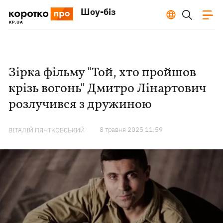
Шоу-біз
Зірка фільму "Той, хто пройшов
крізь вогонь" Дмитро Лінартович
розлучився з дружиною
8 травня 2025 11:59
ВІТАЛІЙ ПЯНТКОВСЬКИЙ