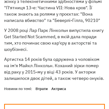
жінку з телекінетичними здібностями у фільмі
"П'ятниця 13-е: Частина VII: Нова кров". Її
також знають за ролями у проєктах: "Вона
написала вбивство" та "Беверлі-Гіллз, 90210"
У 2008 році Лар Парк Лінкольн випустила книгу
Get Started Not Scammed, в якій дала поради
тим, хто починає свою кар'єру в акторстві та
шоубізнесі.
Артистка 14 років була одружена з чоловіком
на ім'я Майкл Лінкольн. Коханий зірки помер
від раку у 2015-му у віці 43 років. У акторки
залишилося двоє дітей, а також четверо онуків.
Новини по темі:
Втрати
Актриса