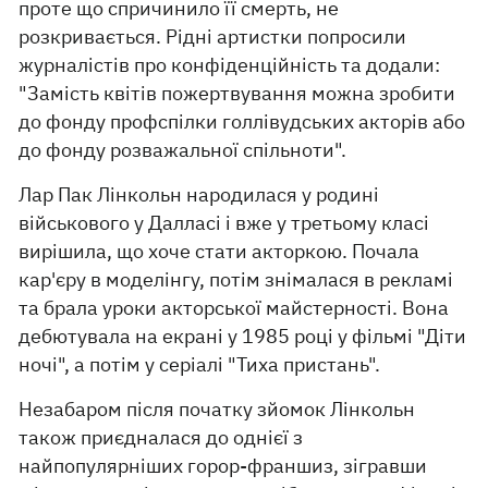
проте що спричинило її смерть, не
розкривається. Рідні артистки попросили
журналістів про конфіденційність та додали:
"Замість квітів пожертвування можна зробити
до фонду профспілки голлівудських акторів або
до фонду розважальної спільноти".
Лар Пак Лінкольн народилася у родині
військового у Далласі і вже у третьому класі
вирішила, що хоче стати акторкою. Почала
кар'єру в моделінгу, потім знімалася в рекламі
та брала уроки акторської майстерності. Вона
дебютувала на екрані у 1985 році у фільмі "Діти
ночі", а потім у серіалі "Тиха пристань".
Незабаром після початку зйомок Лінкольн
також приєдналася до однієї з
найпопулярніших горор-франшиз, зігравши