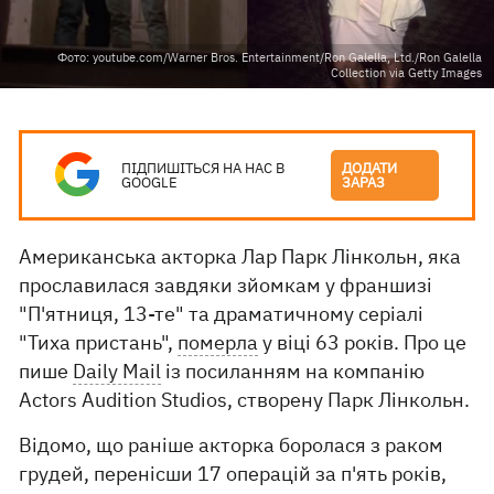
Фото: youtube.com/Warner Bros. Entertainment/Ron Galella, Ltd./Ron Galella
Collection via Getty Images
ПІДПИШІТЬСЯ НА НАС В
ДОДАТИ
GOOGLE
ЗАРАЗ
Американська акторка Лар Парк Лінкольн, яка
прославилася завдяки зйомкам у франшизі
"П'ятниця, 13-те" та драматичному серіалі
"Тиха пристань",
померла
у віці 63 років. Про це
пише
Daily Mail
із посиланням на компанію
Actors Audition Studios, створену Парк Лінкольн.
Відомо, що раніше акторка боролася з раком
грудей, перенісши 17 операцій за п'ять років,