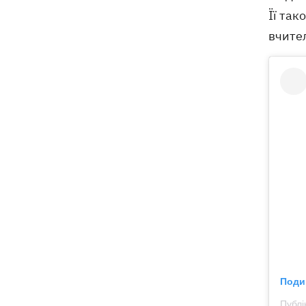
Її так
вчител
Поди
Публі