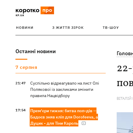
НОВИНИ
З ЖИТТЯ ЗІРОК
ТВ-ШОУ
Останні новини
Голов
22-
7 серпня
пов
Суспільно відреагувало на лист Олі
21:47
Полякової із закликами змінити
правила Нацвідбору
ВІТАЛІЙ
17:54
Прем'єри тижня: битва поп-дів —
Бадоєв зняв кліп для Dorofeeva, а
Дуцик - для Тіни Кароль