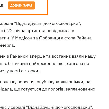
LE
ДОДАТИ ЗАРАЗ
серіалі
"Відчайдушні домогосподарки"
,
сті. 22-річна артистка повідомила в
зтин. У Медісон та її обранця актора Райана
омерла.
у ми з Райаном вперше та востаннє взяли нашу
а нас батьками найдосконалішого ангела на
ся у пості акторки.
 початку вересня, опублікувавши знімки, на
ідала, що готується до пологів, запланованих
ліс у серіалі "Відчайдушні домогосподарки".