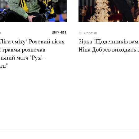
я
ШОУ-БІЗ
31 жовтня
"Ліги сміху" Розовий після
Зірка "Щоденників вам
 травми розпочав
Ніна Добрев виходить 
ьний матч "Рух" –
ти"