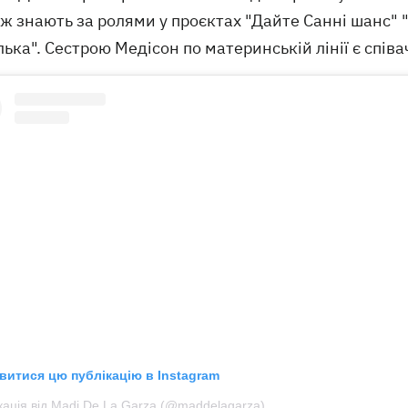
ож знають за ролями у проєктах "Дайте Санні шанс"
ька". Сестрою Медісон по материнській лінії є співа
витися цю публікацію в Instagram
кація від Madi De La Garza (@maddelagarza)