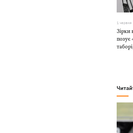
1 червня
Зірки 
позує 
таборі
Читай