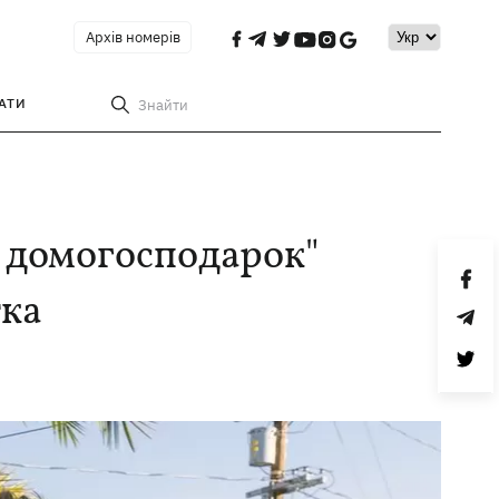
Архів номерів
АТИ
Знайти
 домогосподарок"
тка