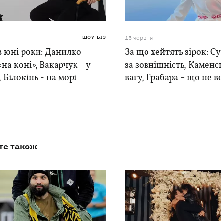
ШОУ-БІЗ
15 червня
в юні роки: Данилко
За що хейтять зірок: Су
«на коні», Вакарчук - у
за зовнішність, Каменс
, Білокінь - на морі
вагу, Грабара – що не 
те також