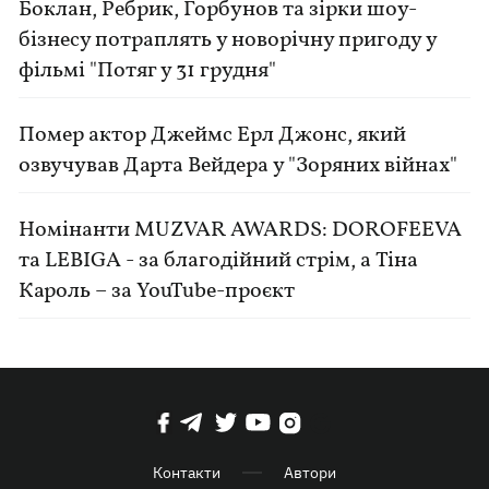
Боклан, Ребрик, Горбунов та зірки шоу-
бізнесу потраплять у новорічну пригоду у
фільмі "Потяг у 31 грудня"
Помер актор Джеймс Ерл Джонс, який
озвучував Дарта Вейдера у "Зоряних війнах"
Номінанти MUZVAR AWARDS: DOROFEEVA
та LEBIGA - за благодійний стрім, а Тіна
Кароль – за YouTube-проєкт
Контакти
Автори