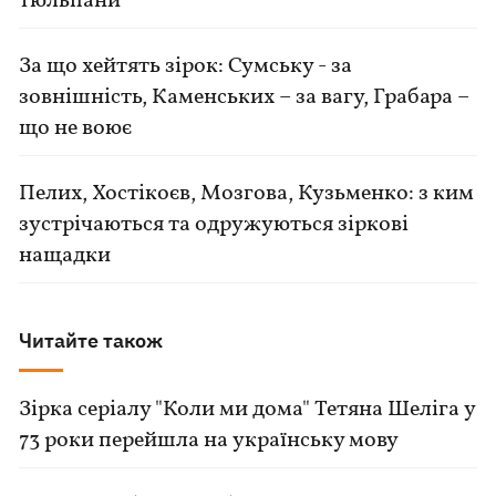
тюльпани
За що хейтять зірок: Сумську - за
зовнішність, Каменських – за вагу, Грабара –
що не воює
Пелих, Хостікоєв, Мозгова, Кузьменко: з ким
зустрічаються та одружуються зіркові
нащадки
Читайте також
Зірка серіалу "Коли ми дома" Тетяна Шеліга у
73 роки перейшла на українську мову