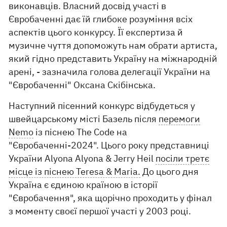
виконавців. Власний досвід участі в
Євробаченні дає їй глибоке розуміння всіх
аспектів цього конкурсу. Її експертиза й
музичне чуття допоможуть нам обрати артиста,
який гідно представить Україну на міжнародній
арені, - зазначила голова делегації України на
"Євробаченні" Оксана Скібінська.
Наступний пісенний конкурс відбудеться у
швейцарському місті Базель після
перемоги
Nemo
із піснею The Code на
"Євробаченні-2024". Цього року представниці
України Alyona Alyona & Jerry Heil
посіли третє
місце із піснею Teresa & Maria.
До цього дня
Україна є єдиною країною в історії
"Євробачення", яка щорічно проходить у фінал
з моменту своєї першої участі у 2003 році.