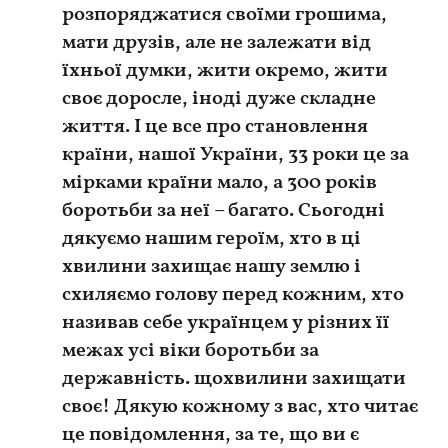
розпоряджатися своїми грошима,
мати друзів, але не залежати від
їхньої думки, жити окремо, жити
своє доросле, іноді дуже складне
життя. І це все про становлення
країни, нашої України, 33 роки це за
мірками країни мало, а 300 років
боротьби за неї – багато. Сьогодні
дякуємо нашим героїм, хто в ці
хвилини захищає нашу землю і
схиляємо голову перед кожним, хто
називав себе українцем у різних її
межах усі віки боротьби за
державність. щохвилини захищати
своє! Дякую кожному з вас, хто читає
це повідомлення, за те, що ви є