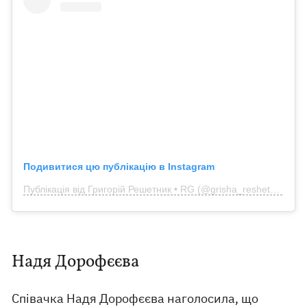
Подивитися цю публікацію в Instagram
Публікація від Григорій Решетник • RG (@grisha_reshetnik)
Надя Дорофєєва
Співачка Надя Дорофєєва наголосила, що