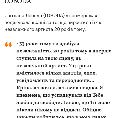
LOBODA
Світлана Лобода (LOBODA) у соцмережах
подякувала країні за те, що виростила її як
незалежного артиста 20 років тому.
- 33 роки тому ти здобула
незалежність. 20 років тому я вперше
ступила на твою сцену, як
незалежний артист. У ці роки
вмістилося кілька життів, епох,
усвідомлень та перероджень...
Кріпала твоя сила та моя подяка. Я
впевнена, що успадкувала від Тебе
любов до свободи. І знаю, що Ти свою
ніколи нікому не віддаси. Обіцяю
завжди робити все, що в моїх силах,