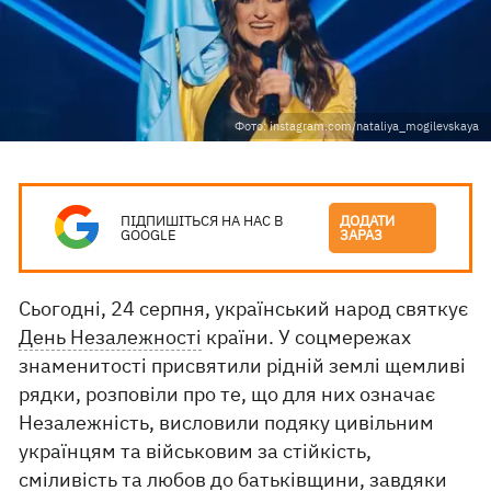
Фото: instagram.com/nataliya_mogilevskaya
ПІДПИШІТЬСЯ НА НАС В
ДОДАТИ
GOOGLE
ЗАРАЗ
Сьогодні, 24 серпня, український народ святкує
День Незалежності
країни. У соцмережах
знаменитості присвятили рідній землі щемливі
рядки, розповіли про те, що для них означає
Незалежність, висловили подяку цивільним
українцям та військовим за стійкість,
сміливість та любов до батьківщини, завдяки