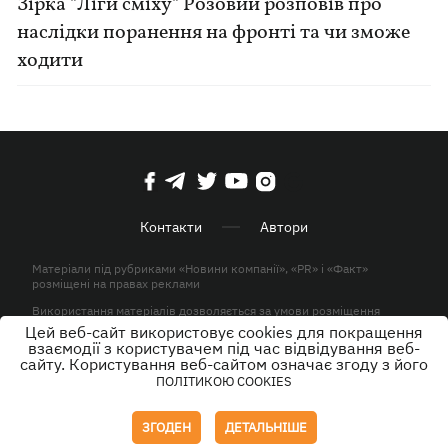
Зірка "Ліги сміху" Розовий розповів про
наслідки поранення на фронті та чи зможе
ходити
Контакти
Автори
Матеріали під рубриками «Новини компанії», «PR» і «Факт»
розміщені на правах реклами
Використання матеріалів дозволяється за умови розміщення
активного гіперпосилання на KP.UA в першому абзаці.
Цей веб-сайт використовує cookies для покращення
взаємодії з користувачем під час відвідування веб-
© ТОВ «ЮЛАВ МЕДІА» 2026. Всі права захищені.
сайту. Користування веб-сайтом означає згоду з його
ПОЛІТИКОЮ COOKIES
Дизайн
ЗГОДЕН
ДЕТАЛЬНІШЕ