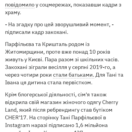
повідомило
у соцмережах, показавши кадри з
храму.
- На згадку про цей зворушливий момент, -
підписали кадр закохані.
Парфільєва та Кришталь родом із
Житомирщини, проте вже понад 10 років
живуть у Києві. Пара разом зі шкільних часів.
Закохані зіграли весілля у серпні 2019-го, а
через чотири роки
стали батьками.
Для Тані та
Івана ця дитина стала первістком.
Крім блогерської діяльності, сім'я також
відкрила свій магазин жіночого одягу Cherry
Land, який після ребрендингу став бутіком
CHER'17. На сторінку Тані Парфільєвої в
Instagram наразі підписано 1,6 мільйона