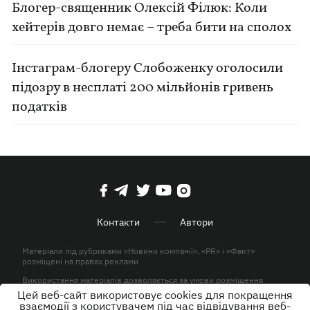
Блогер-священник Олексій Філюк: Коли
хейтерів довго немає – треба бити на сполох
Інстаграм-блогеру Слобоженку оголосили
підозру в несплаті 200 мільйонів гривень
податків
Контакти
Автори
Матеріали під рубриками «Новини компанії», «PR» і «Факт»
розміщені на правах реклами
Використання матеріалів дозволяється за умови розміщення
активного гіперпосилання на KP.UA в першому абзаці.
Цей веб-сайт використовує cookies для покращення
взаємодії з користувачем під час відвідування веб-
© ТОВ «ЮЛАВ МЕДІА» 2026. Всі права захищені.