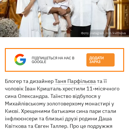
Фото: instagram.com/kvittkova
ПІДПИШІТЬСЯ НА НАС В
ДОДАТИ
GOOGLE
ЗАРАЗ
Блогер та дизайнер
Таня Парфільєва
та її
чоловік Іван Кришталь хрестили 11-місячного
сина Олександра. Таїнство відбулося у
Михайлівському золотоверхому монастирі у
Києві. Хрещеними батьками сина пари стали
інфлюєнсери та близькі друзі родини Даша
Квіткова та Євген Таллер. Про це подружжя