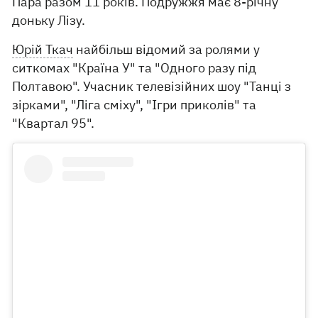
Пара разом 11 років. Подружжя має 8-річну
доньку Лізу.
Юрій Ткач
найбільш відомий за ролями у
ситкомах "Країна У" та "Одного разу під
Полтавою". Учасник телевізійних шоу "Танці з
зірками", "Ліга сміху", "Ігри приколів" та
"Квартал 95".