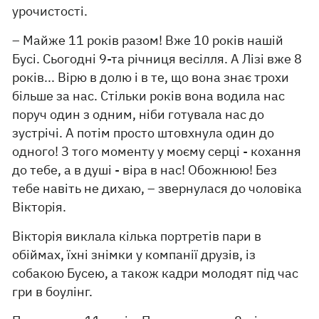
урочистості.
– Майже 11 років разом! Вже 10 років нашій
Бусі. Сьогодні 9-та річниця весілля. А Лізі вже 8
років... Вірю в долю і в те, що вона знає трохи
більше за нас. Стільки років вона водила нас
поруч один з одним, ніби готувала нас до
зустрічі. А потім просто штовхнула один до
одного! З того моменту у моєму серці - кохання
до тебе, а в душі - віра в нас! Обожнюю! Без
тебе навіть не дихаю, – звернулася до чоловіка
Вікторія.
Вікторія виклала кілька портретів пари в
обіймах, їхні знімки у компанії друзів, із
собакою Бусею, а також кадри молодят під час
гри в боулінг.