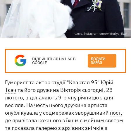
Фото: instagram.com/viktoriya_tka4
ПІДПИШІТЬСЯ НА НАС В
ДОДАТИ
GOOGLE
ЗАРАЗ
Гуморист та актор студії "Квартал 95"
Юрій
Ткач
та його дружина Вікторія сьогодні, 28
лютого, відзначають 9-річну річницю з дня
весілля. На честь цього дружина артиста
опублікувала у соцмережах зворушливий
пост,
де привітала коханого з їхнім сімейним святом
та показала галерею з архівних знімків з