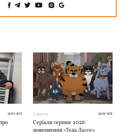
ШОУ-БІЗ
1 серпня
ШОУ-БІЗ
 про
Серіали серпня-2026:
повернення «Теда Лассо»,