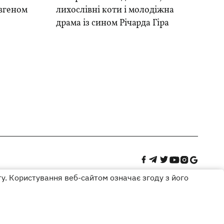
вгеном
лихослівні коти і молодіжна
драма із сином Річарда Гіра
ту. Користування веб-сайтом означає згоду з його
Дизайн