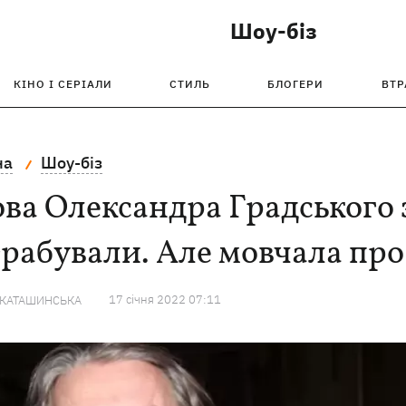
Шоу-біз
КІНО І СЕРІАЛИ
СТИЛЬ
БЛОГЕРИ
ВТР
на
Шоу-біз
ва Олександра Градського з
рабували. Але мовчала про
17 сiчня 2022 07:11
 КАТАШИНСЬКА