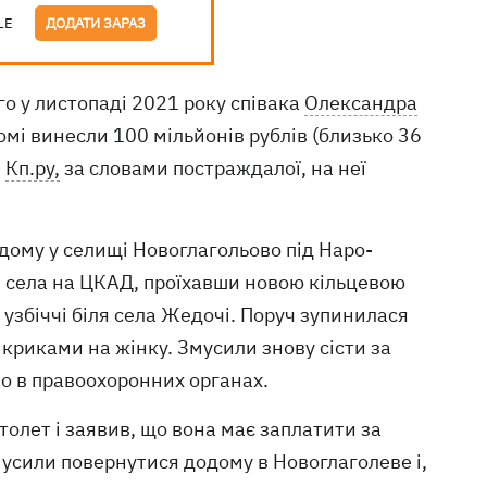
LE
ДОДАТИ ЗАРАЗ
о у листопаді 2021 року співака
Олександра
омі винесли 100 мільйонів рублів (близько 36
е
Кп.ру,
за словами постраждалої, на неї
 дому у селищі Новоглагольово під Наро-
з села на ЦКАД, проїхавши новою кільцевою
 узбіччі біля села Жедочі. Поруч зупинилася
 криками на жінку. Змусили знову сісти за
ло в правоохоронних органах.
толет і заявив, що вона має заплатити за
мусили повернутися додому в Новоглаголеве і,