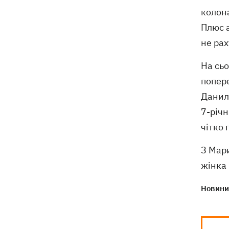
колона
Плюс а
не рах
На сьо
попере
Данило
7-річн
чітко 
З Мари
жінка
Новини 