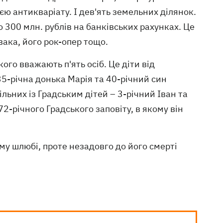
ю антикваріату. І дев'ять земельних ділянок.
 300 млн. рублів на банківських рахунках. Це
вака, його рок-опер тощо.
го вважають п'ять осіб. Це діти від
5-річна донька Марія та 40-річний син
льних із Градським дітей – 3-річний Іван та
2-річного Градського заповіту, в якому він
у шлюбі, проте незадовго до його смерті