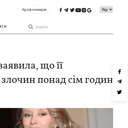
Архів номерів
АТИ
Знайти
аявила, що її
 злочин понад сім годин