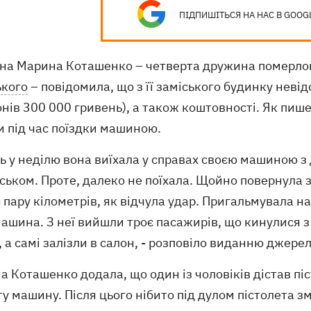
ПІДПИШІТЬСЯ НА НАС В GOOG
чна Марина Коташенко – четверта дружина померлог
ького
– повідомила, що з її заміського будинку невід
нів 300 000 гривень), а також коштовності. Як пиш
и під час поїздки машиною.
ь у неділю вона виїхала у справах своєю машиною з
ськом. Проте, далеко не поїхала. Щойно повернула 
 пару кілометрів, як відчула удар. Пригальмувала на
ашина. З неї вийшли троє пасажирів, що кинулися з
 а самі залізли в салон, - розповіло виданню джере
 Коташенко додала, що один із чоловіків дістав піс
у машину. Після цього нібито під дулом пістолета з