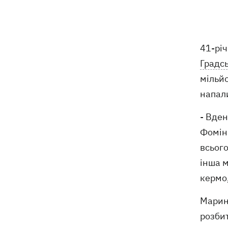
41-рі
Градс
мільйо
напал
- Вден
Фомін
всього
інша м
кермо,
Марина
розбит