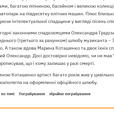
ми, багатою ліпниною, басейном і великою колекціє
втопарк на півдесятку елітних машин. Плюс близько
уючи інтелектуальної спадщини у вигляді пісень спі
годні законними спадкоємцями Олександра Градсько
днього (третього за рахунком) шлюбу музиканта – 3
. А також вдова Марина Коташенко та двоє їхніх спі
ий Олександр. Досі достовірно невідомо, чи не мав 7
прописував, що і кому залишає у разі смерті.
ною Коташенко артист багато років жив у цивільном
 наполягла на оформленні офіційного шлюбу.
по темі:
Пограбування
збройне пограбування