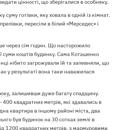
идати цінності, що зберігалися в особняку.
суму готівки, яку ховала в одній із кімнат.
Апрелівки, пересіли в білий «Мерседес» і
ше через сім годин. Що насторожило
ої суми коштів будинку. Сама Коташенко
инці нібито загрожували їй та запевняли, що
Однак у результаті вона таки наважилася
року
, залишивши дуже багату спадщину.
 400 квадратних метрів, які здавались в
дна квартира в іншому районі міста, два
ього був будинок на 30 сотках землі в
ід 1200 квадратних метрів, з мармуровими