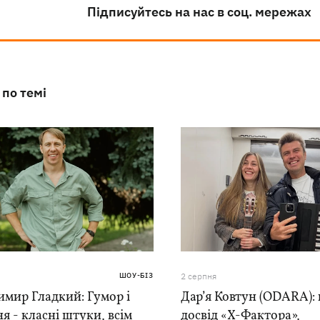
Підписуйтесь на нас в соц. мережах
 по темі
ШОУ-БІЗ
2 серпня
мир Гладкий: Гумор і
Дар’я Ковтун (ODARA):
я - класні штуки, всім
досвід «Х-Фактора»,