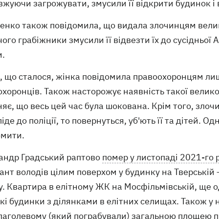
жуючи загрожувати, змусили її відкрити будинок і в
нко також повідомила, що видала злочинцям велику 
чого грабіжники змусили її відвезти їх до сусідньої 
и.
е, що сталося, жінка повідомила правоохоронцям ли
охоронців. Також насторожує наявність такої велик
яє, що весь цей час була шокована. Крім того, злоч
іде до поліції, то повернуться, уб'ють її та дітей. 
омити.
андр Градський раптово
помер у листопаді 2021-го 
нт володів цілим поверхом у будинку на Тверській –
. Квартира в елітному ЖК на Мосфільмівській, ще о
кі будинки з ділянками в елітних селищах. Також у н
лаголевому (який пограбували) загальною площею п