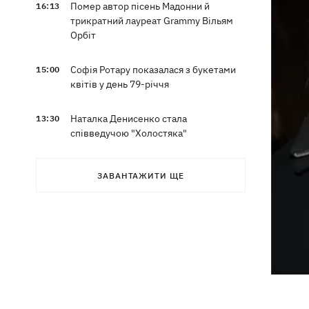
Помер автор пісень Мадонни й
16:13
трикратний лауреат Grammy Вільям
Орбіт
Софія Ротару показалася з букетами
15:00
квітів у день 79-річчя
Наталка Денисенко стала
13:30
співведучою "Холостяка"
Наталя Могилевська вперше стане
12:47
ЗАВАНТАЖИТИ ЩЕ
тренеркою дорослого "Голосу"