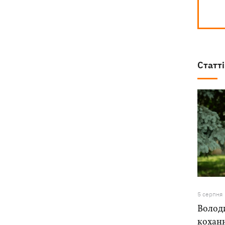
Статті
5 серпня
Володи
коханн