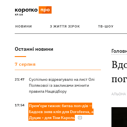
НОВИНИ
З ЖИТТЯ ЗІРОК
ТВ-ШОУ
Останні новини
Голов
Вдо
7 серпня
пог
Суспільно відреагувало на лист Олі
21:47
Полякової із закликами змінити
правила Нацвідбору
АЛЬОНА
17:54
Прем'єри тижня: битва поп-дів —
Бадоєв зняв кліп для Dorofeeva, а
Дуцик - для Тіни Кароль