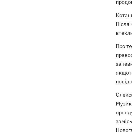
продов
Коташе
Після 
втекл
Про т
право
запевн
якщо п
повід
Олекс
Музика
оренду
замісь
Новог