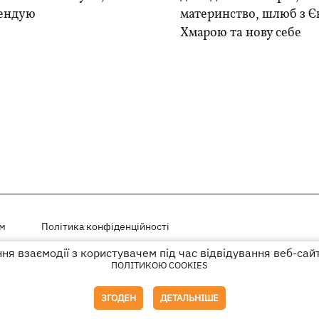
ендую
материнство, шлюб з Є
Хмарою та нову себе
ем
Політика конфіденційності
я взаємодії з користувачем під час відвідування веб-сай
і на правах реклами
ПОЛІТИКОЮ COOKIES
го гіперпосилання на KP.UA в першому абзаці.
ЗГОДЕН
ДЕТАЛЬНІШЕ