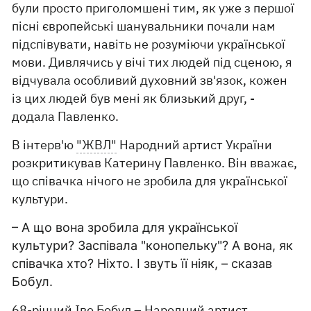
були просто приголомшені тим, як уже з першої
пісні європейські шанувальники почали нам
підспівувати, навіть не розуміючи української
мови. Дивлячись у вічі тих людей під сценою, я
відчувала особливий духовний зв'язок, кожен
із цих людей був мені як близький друг, -
додала Павленко.
В інтерв'ю
"ЖВЛ"
Народний артист України
розкритикував Катерину Павленко. Він вважає,
що співачка нічого не зробила для української
культури.
– А що вона зробила для української
культури? Заспівала "конопельку"? А вона, як
співачка хто? Ніхто. І звуть її ніяк, – сказав
Бобул.
68-річний Іво Бобул – Народний артист