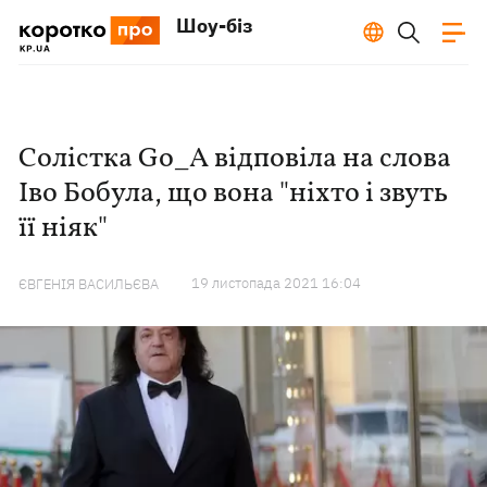
Шоу-біз
Солістка Go_A відповіла на слова
Іво Бобула, що вона "ніхто і звуть
її ніяк"
19 листопада 2021 16:04
ЄВГЕНІЯ ВАСИЛЬЄВА