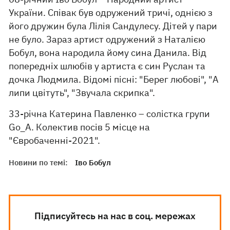
України. Співак був одружений тричі, однією з
його дружин була Лілія Сандулесу. Дітей у пари
не було. Зараз артист одружений з Наталією
Бобул, вона народила йому сина Данила. Від
попередніх шлюбів у артиста є син Руслан та
дочка Людмила. Відомі пісні: "Берег любовi", "А
липи цвітуть", "Звучала скрипка".
33-річна Катерина Павленко – солістка групи
Go_A. Колектив посів 5 місце на
"Євробаченні-2021".
Новини по темі:
Іво Бобул
Підписуйтесь на нас в соц. мережах