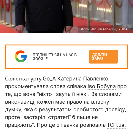
Фото: Иванов Алексей / УНИАН
ПІДПИШІТЬСЯ НА НАС В
ДОДАТИ
GOOGLE
ЗАРАЗ
Солістка гурту
Go_A Катерина Павленко
прокоментувала слова співака
Іво Бобула
про
те, що вона "ніхто і звуть її ніяк". За словами
виконавиці, кожен має право на власну
думку, яка є результатом особистого досвіду,
проте "застарілі стратегії більше не
ТСН.ua.
працюють". Про це співачка розповіла