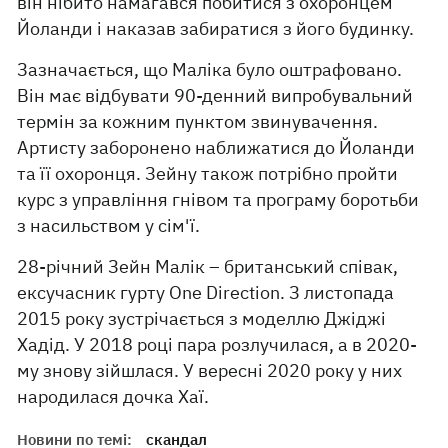
він нібито намагався побитися з охоронцем
Йоланди і наказав забиратися з його будинку.
Зазначається, що Маліка було оштрафовано.
Він має відбувати 90-денний випробувальний
термін за кожним пунктом звинувачення.
Артисту заборонено наближатися до Йоланди
та її охоронця. Зейну також потрібно пройти
курс з управління гнівом та програму боротьби
з насильством у сім'ї.
28-річний Зейн Малік – британський співак,
ексучасник гурту One Direction. З листопада
2015 року зустрічається з моделлю Джіджі
Хадід. У 2018 році пара розлучилася, а в 2020-
му знову зійшлася. У вересні 2020 року у них
народилася дочка Хаї.
Новини по темі:
скандал