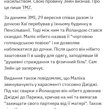
насильством. Свою провину Зейн визнав. Про
це пише
TMZ.
За даними ЗМІ, 29 вересня співак разом із
дочкою Хаї перебував у їхньому будинку в
Пенсільванії. Тоді між ним та Йоландою стався
скандал. Малік нібито назвав її "чортовою
голландською повією" і не дозволяв
наближатися до дочки. Після цього він нібито
заштовхав її в шафу для одягу, заподіявши їй
"душевні страждання та фізичний біль". Сам
Зейн це заперечує.
Видання також повідомляє, що Маліка
звинувачують у харасменті стосовно Джіджі.
Під час сварки з Йоландою він нібито дзвонив
Джіджі до Парижа, кричав на неї та вимагав
"захищати свого партнера від її матері". Також