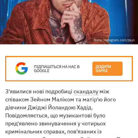
Фото: instagram.com/zayn
ПІДПИШІТЬСЯ НА НАС В
ДОДАТИ
GOOGLE
ЗАРАЗ
З'явилися нові подробиці
скандалу
між
співаком Зейном Маліком та матір'ю його
дівчини Джіджі Йоландою Хадід.
Повідомляється, що музикантові було
пред'явлено звинувачення у чотирьох
кримінальних справах, пов'язаних із