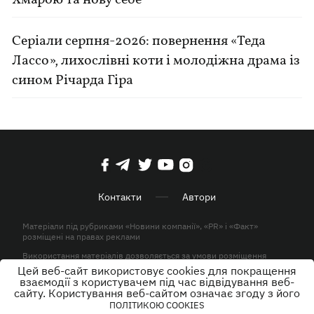
Хмарою та нову себе
Серіали серпня-2026: повернення «Теда
Лассо», лихослівні коти і молодіжна драма із
сином Річарда Гіра
Контакти
Автори
Матеріали під рубриками «Новини компанії», «PR» і «Факт»
розміщені на правах реклами
Використання матеріалів дозволяється за умови розміщення
активного гіперпосилання на KP.UA в першому абзаці.
Цей веб-сайт використовує cookies для покращення
взаємодії з користувачем під час відвідування веб-
© ТОВ «ЮЛАВ МЕДІА» 2026. Всі права захищені.
сайту. Користування веб-сайтом означає згоду з його
ПОЛІТИКОЮ COOKIES