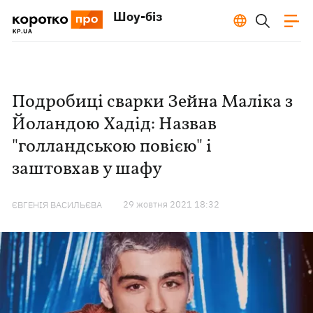
Шоу-біз
Подробиці сварки Зейна Маліка з
Йоландою Хадід: Назвав
"голландською повією" і
заштовхав у шафу
29 жовтня 2021 18:32
ЄВГЕНІЯ ВАСИЛЬЄВА