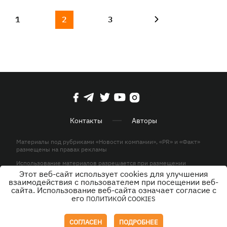
1
2
3
Контакты
Авторы
Материалы под рубриками «Новости компании», «PR» и «Факт»
размещены на правах рекламы
Использование материалов разрешается при размещении
активной гиперссылки на KP.UA в первом абзаце.
Этот веб-сайт использует cookies для улучшения
взаимодействия с пользователем при посещении веб-
© ООО «ЮЛАВ МЕДИА»,2026. Все права защищены.
сайта. Использование веб-сайта означает согласие с
его
ПОЛИТИКОЙ COOKIES
Дизайн
СОГЛАСЕН
ПОДРОБНЕЕ