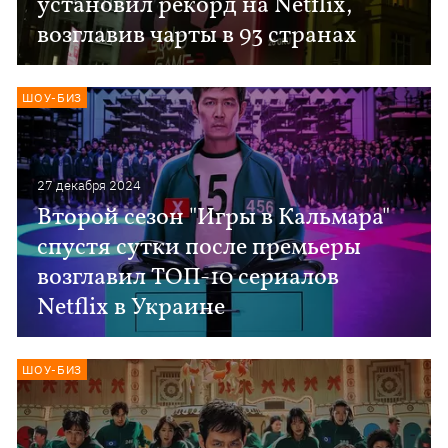
установил рекорд на Netflix,
возглавив чарты в 93 странах
ШОУ-БИЗ
27 декабря 2024
Второй сезон "Игры в Кальмара"
спустя сутки после премьеры
возглавил ТОП-10 сериалов
Netflix в Украине
ШОУ-БИЗ