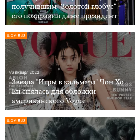
получившим "Золотой глобус" -
его поздравил даже президент
ШОУ-БИЗ
5 января 2022
Звезда "Игры в кальмара" Чон Хо
Ен снялась для обложки
американского Vogue
ШОУ-БИЗ