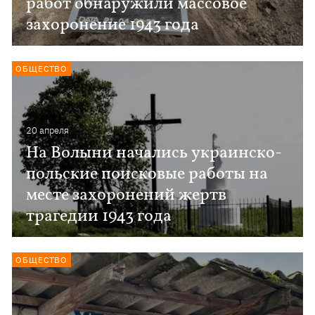
работ обнаружили массовое
захоронение 1943 года
ОБЩЕСТВО
20 апреля
На Волыни начались украинско-
польские поисковые работы на
месте захоронений жертв
трагедии 1943 года
ОБЩЕСТВО