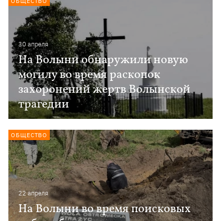
ОБЩЕСТВО
30 апреля
На Волыни обнаружили новую
могилу во время раскопок
захоронений жертв Волынской
трагедии
ОБЩЕСТВО
22 апреля
На Волыни во время поисковых