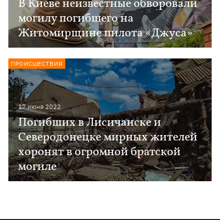
В Киеве неизвестные обворовали
могилу погибшего на
Житомирщине пилота «Джуса»
ПРОИСШЕСТВИЯ
17 июня 2022
Погибших в Лисичанске и
Северодонецке мирных жителей
хоронят в огромной братской
могиле