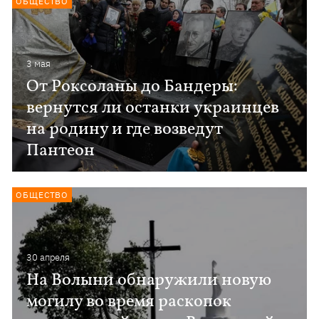
ОБЩЕСТВО
3 мая
От Роксоланы до Бандеры:
вернутся ли останки украинцев
на родину и где возведут
Пантеон
ОБЩЕСТВО
30 апреля
На Волыни обнаружили новую
могилу во время раскопок