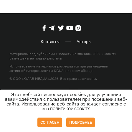
Контакты
Авторы
Материалы под рубриками «Новости компании», «PR» и «Факт»
размещены на правах рекламы
Использование материалов разрешается при размещении
активной гиперссылки на KP.UA в первом абзаце.
© ООО «ЮЛАВ МЕДИА»,2026. Все права защищены.
Этот веб-сайт использует cookies для улучшения
Дизайн
взаимодействия с пользователем при посещении веб-
сайта. Использование веб-сайта означает согласие с
его
ПОЛИТИКОЙ COOKIES
СОГЛАСЕН
ПОДРОБНЕЕ