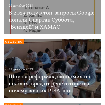
11 декабря 2023
В 2023 году в топ-запросы Google
попали Спартак Суббота,
"Венздей" и ХАМАС
ОБЩЕСТВО
11 декабря 2023
Шоу на реформах, экономия на
школах, вред от репетиторства:
почему возник PISA-шок