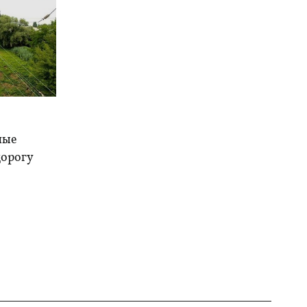
ные
дорогу