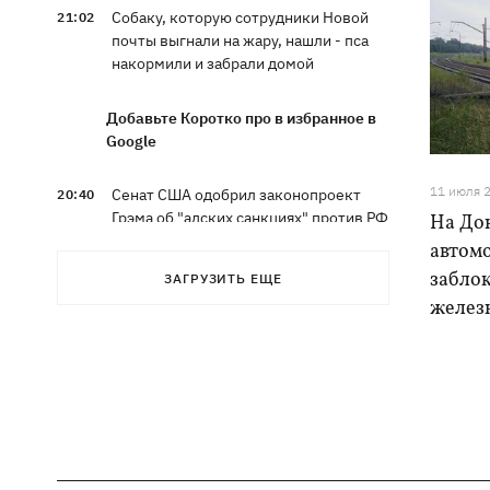
Собаку, которую сотрудники Новой
21:02
почты выгнали на жару, нашли - пса
накормили и забрали домой
Добавьте Коротко про в избранное в
Google
11 июля 
Сенат США одобрил законопроект
20:40
Грэма об "адских санкциях" против РФ
На До
автом
Зеленский впервые прибыл в Сербию
20:14
забло
ЗАГРУЗИТЬ ЕЩЕ
и рассказал о целях визита
желез
Во Львове ввели карантинные
20:04
ограничения из-за обнаружения
бешенства у кота
Украина и Польша завершили
19:49
эксгумацию жертв Волынской