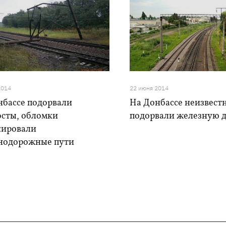
2014
22 июня 2014
нбассе подорвали
На Донбассе неизвест
осты, обломки
подорвали железную 
кировали
нодорожные пути