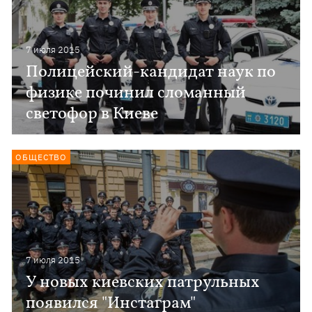
7 июля 2015
Полицейский-кандидат наук по
физике починил сломанный
светофор в Киеве
ОБЩЕСТВО
7 июля 2015
У новых киевских патрульных
появился "Инстаграм"