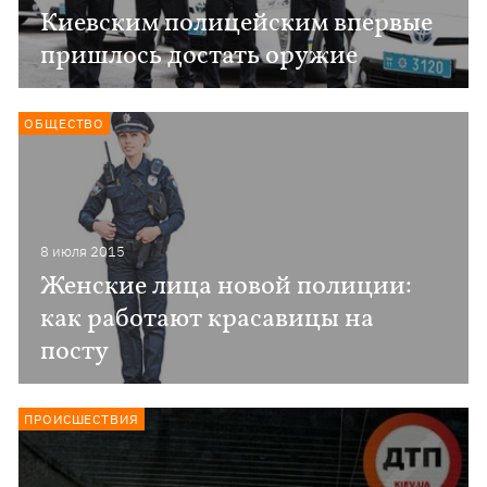
Киевским полицейским впервые
пришлось достать оружие
ОБЩЕСТВО
8 июля 2015
Женские лица новой полиции:
как работают красавицы на
посту
ПРОИСШЕСТВИЯ