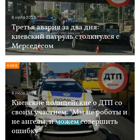
8 июля 2015
Третья авария за два дня:
киевский патруль столкнулся с
Мерседесом
КИЕВ
8 июля 2015
Киевские полицейские о ДТП со
своим участием: "Мы не роботы и
не ангелы, и можем совершить
ошибку"