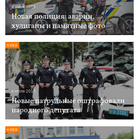
6 июля 2015
Новая полиция: аварии,
хулиганы и памятные фото
КИЕВ
6 июля 2015
Новые патрульные оштрафовали
народного депутата
КИЕВ