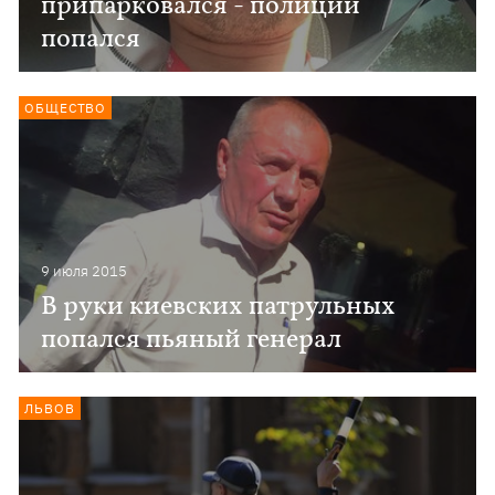
припарковался - полиции
попался
ОБЩЕСТВО
9 июля 2015
В руки киевских патрульных
попался пьяный генерал
ЛЬВОВ