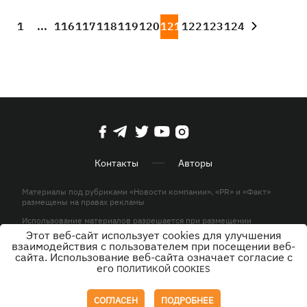
1
...
116
117
118
119
120
121
122
123
124
Контакты
Авторы
Материалы под рубриками «Новости компании», «PR» и «Факт»
размещены на правах рекламы
Использование материалов разрешается при размещении
активной гиперссылки на KP.UA в первом абзаце.
Этот веб-сайт использует cookies для улучшения
взаимодействия с пользователем при посещении веб-
© ООО «ЮЛАВ МЕДИА»,2026. Все права защищены.
сайта. Использование веб-сайта означает согласие с
его
ПОЛИТИКОЙ COOKIES
Дизайн
СОГЛАСЕН
ПОДРОБНЕЕ