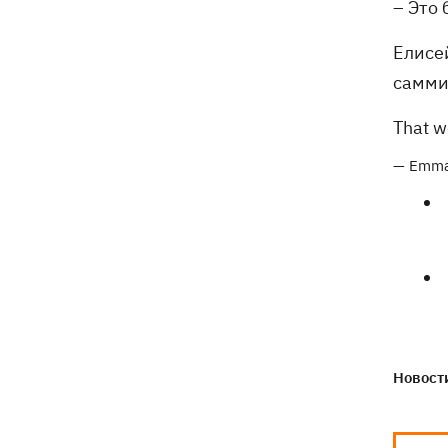
– Это
Елисе
самми
That w
— Emma
Новости