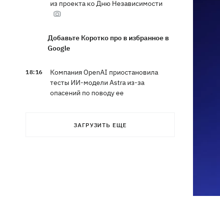
из проекта ко Дню Независимости
Добавьте Коротко про в избранное в
Google
Компания OpenAI приостановила
18:16
тесты ИИ-модели Astra из-за
опасений по поводу ее
кибервозможностей
ЗАГРУЗИТЬ ЕЩЕ
В Болгарии дрон взорвался недалеко
17:48
от крупного газопровода
После длительной болезни в
17:07
Аргентине умер отец Лионеля Месси
В Марганце и соседних населенных
16:39
пунктах возобновили водоснабжение