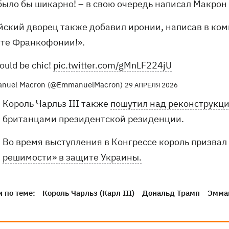
 было бы шикарно! – в свою очередь написал Макрон
йский дворец также добавил иронии, написав в ко
те Франкофонии!».
ould be chic!
pic.twitter.com/gMnLF224jU
nuel Macron (@EmmanuelMacron)
29 АПРЕЛЯ 2026
Король Чарльз III также
пошутил над реконструкци
британцами президентской резиденции.
Во время выступления в Конгрессе король призва
решимости» в защите Украины.
 по теме:
Король Чарльз (Карл III)
Дональд Трамп
Эмма