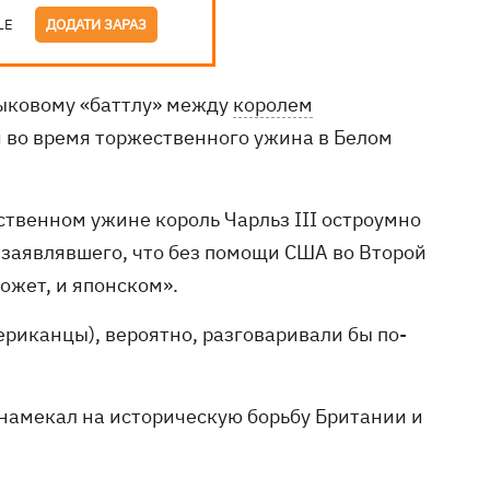
LE
ДОДАТИ ЗАРАЗ
ыковому «баттлу» между
королем
 во время торжественного ужина в Белом
рственном ужине король Чарльз III остроумно
 заявлявшего, что без помощи США во Второй
ожет, и японском».
мериканцы), вероятно, разговаривали бы по-
н намекал на историческую борьбу Британии и