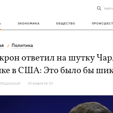
Найт
А
ЭКОНОМИКА
ОБЩЕСТВО
ПРОИСШЕС
ая
Политика
рон ответил на шутку Чарл
ке в США: Это было бы ши
30 апреля 06:53
КАТАШИНСКАЯ