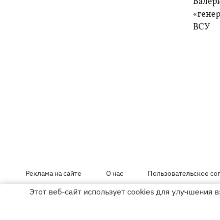
Валер
«генер
ВСУ
Реклама на сайте
О нас
Пользовательское со
Этот веб-сайт использует cookies для улучшения 
Материалы под рубриками «Новости компании», «PR» и «Факт» раз
Использование материалов разрешается при размещении активной г
© ООО «ЮЛАВ МЕДИА»,2026. Все права защищены.