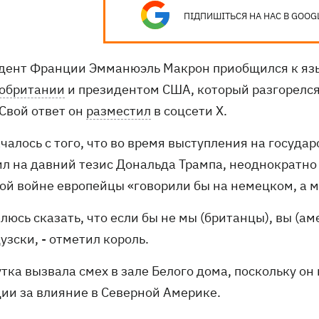
ПІДПИШІТЬСЯ НА НАС В GOOG
дент Франции Эмманюэль Макрон приобщился к яз
обритании
и президентом США, который разгорелся
 Свой ответ он
разместил
в соцсети Х.
чалось с того, что во время выступления на госуда
ил на давний тезис Дональда Трампа, неоднократно
ой войне европейцы «говорили бы на немецком, а м
люсь сказать, что если бы не мы (британцы), вы (а
зски, - отметил король.
утка вызвала смех в зале Белого дома, поскольку о
ии за влияние в Северной Америке.