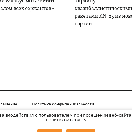
ий Маркус может стать
Украину
алом всех сержантов»
квазибаллистическим
ракетами KN-23 из нов
партии
глашение
Политика конфиденциальности
взаимодействия с пользователем при посещении веб-сайта.
мещены на правах рекламы
ПОЛИТИКОЙ COOKIES
иперссылки на KP.UA в первом абзаце.