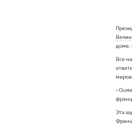
Россияне атаковали рейсовый
16:11
автобус в Никополе - есть жертвы
Прези
16:00
Конец света на 7 секунд: соцсети в
панике, ожидая 12 августа, и при чем
Велик
тут НАСА
доме.
В США заверили, что Киев согласился
15:51
Все на
не нападать на нероссийские танкеры
в Черном море
ответ
миров
США будут ежемесячно поставлять
15:28
Украине ракеты для Patriot, -
- Осме
Зеленский
францу
В Польше опровергли заявления о
15:08
Эта ш
депортации украинцев призывного
возраста — "это популизм"
Франц