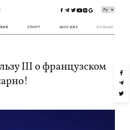
и
ТВИЯ
СПОРТ
ШОУ-БИЗ
БОЛЬШЕ
ьзу III о французском
карно!