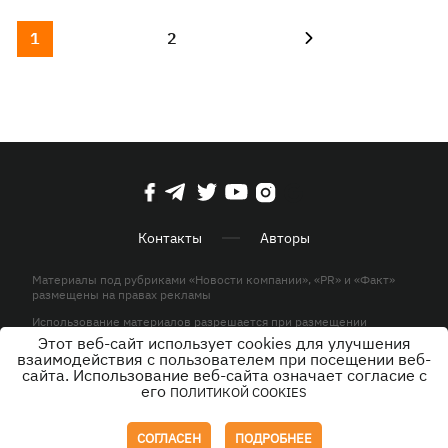
1
2
Контакты
Авторы
Материалы под рубриками «Новости компании», «PR» и «Факт»
размещены на правах рекламы
Использование материалов разрешается при размещении
активной гиперссылки на KP.UA в первом абзаце.
Этот веб-сайт использует cookies для улучшения
взаимодействия с пользователем при посещении веб-
© ООО «ЮЛАВ МЕДИА»,2026. Все права защищены.
сайта. Использование веб-сайта означает согласие с
его
ПОЛИТИКОЙ COOKIES
Дизайн
СОГЛАСЕН
ПОДРОБНЕЕ