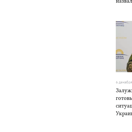
назвал
6 декабр
Залуж
готов
ситуац
Украи