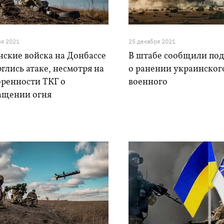
ря 2021
25 декабря 2021
нские войска на Донбассе
В штабе сообщили по
глись атаке, несмотря на
о ранении украинског
оренности ТКГ о
военного
ащении огня