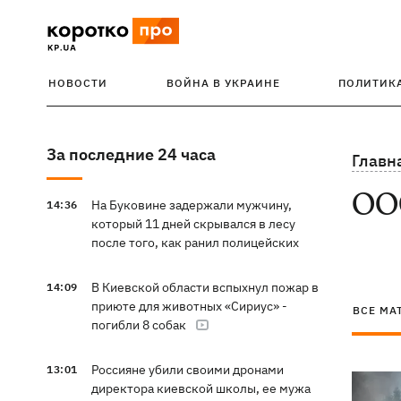
НОВОСТИ
ВОЙНА В УКРАИНЕ
ПОЛИТИК
За последние 24 часа
Главн
ОО
На Буковине задержали мужчину,
14:36
который 11 дней скрывался в лесу
после того, как ранил полицейских
В Киевской области вспыхнул пожар в
14:09
приюте для животных «Сириус» -
ВСЕ МА
погибли 8 собак
Россияне убили своими дронами
13:01
директора киевской школы, ее мужа