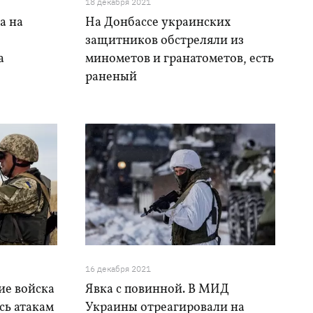
18 декабря 2021
а на
На Донбассе украинских
защитников обстреляли из
а
минометов и гранатометов, есть
раненый
16 декабря 2021
ие войска
Явка с повинной. В МИД
сь атакам
Украины отреагировали на