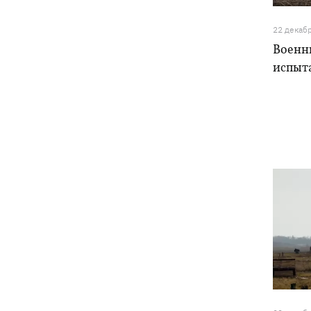
Фронтмен группы «Ногу свело!» Макс
09:17
Покровский объяснил, зачем приехал
22 декаб
в Украину
Военн
испыта