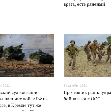
врага, есть раненый
ря 2021
11 декабря 2021
йский суд косвенно
Противник ранил укр
ал наличие войск РФ на
бойца в зоне ООС
се, в Кремле тут же