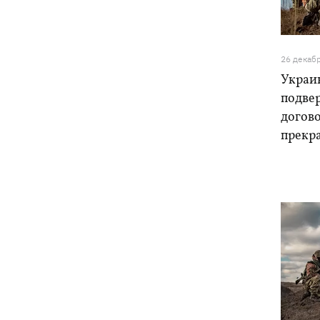
забрали обещания по ракетам для
Patriot и что делать Киеву
«МоЛоЧКа» продолжается - СБС
11:35
26 декаб
поразили еще 12 судов теневого
Украи
флота РФ в Черном и Азовском морях
подвер
догов
прекр
11:00
Свадьба Роналду: бум в аэропорту
имени жениха, 5 детей у алтаря и
интрига с Месси
Энергосистема прошла рекордную
10:58
августовскую жару без отключений, -
Шмыгаль
Ни одной сбитой ракеты - ночью
10:05
Россия атаковала баллистикой и
более 150 БпЛА