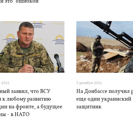
и это "ошибкой"
я 2021
3 декабря 2021
ный заявил, что ВСУ
На Донбассе получил 
ы к любому развитию
еще один украинский
ии на фронте, а будущее
защитник
ны - в НАТО