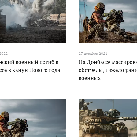
 2022
27 декабря 2021
нский военный погиб в
На Донбассе массиро
се в канун Нового года
обстрелы, тяжело ран
военных