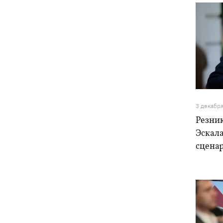
3 декабр
Резник
Эскала
сценар