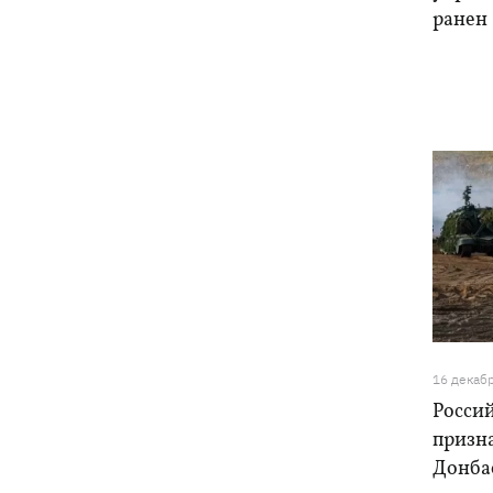
ранен
16 декаб
Росси
призн
Донбас