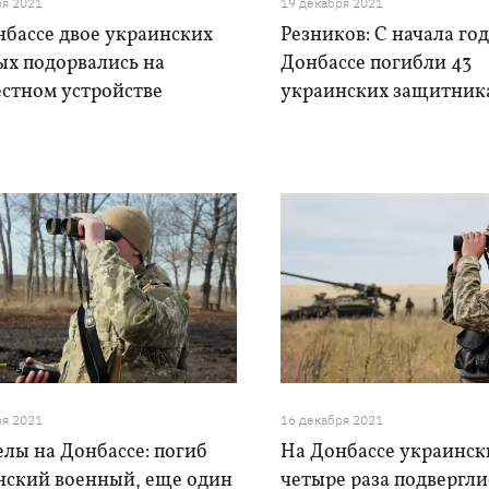
ря 2021
19 декабря 2021
нбассе двое украинских
Резников: С начала год
ых подорвались на
Донбассе погибли 43
естном устройстве
украинских защитник
ря 2021
16 декабря 2021
лы на Донбассе: погиб
На Донбассе украинск
нский военный, еще один
четыре раза подвергли