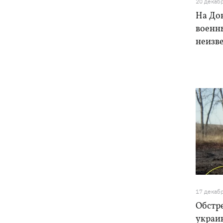
20 декаб
На До
военн
неизв
17 декаб
Обстре
украи