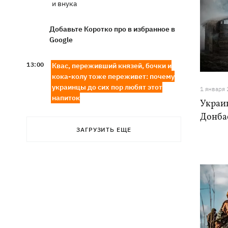
и внука
Добавьте Коротко про в избранное в
Google
13:00
Квас, переживший князей, бочки и
кока-колу тоже переживет: почему
украинцы до сих пор любят этот
1 января
напиток
Украи
Донбас
В Генштабе подтвердили поражение
12:32
Ильского и Сызранского НПЗ, а также
ЗАГРУЗИТЬ ЕЩЕ
поста наблюдения на буровой
"Сиваш"
Из-за российских ударов некоторые
12:02
поезда задерживаются на 12 часов, -
«Укрзализныця»
12:00
Кульбит Трампа: почему США