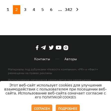
1
2
3
4
5
6
...
342
Контакты
Авторы
Материалы под рубриками «Новости компании», «PR» и «Факт»
размещены на правах рекламы
Использование материалов разрешается при размещении
активной гиперссылки на KP.UA в первом абзаце.
Этот веб-сайт использует cookies для улучшения
взаимодействия с пользователем при посещении веб-
© ООО «ЮЛАВ МЕДИА»,2026. Все права защищены.
сайта. Использование веб-сайта означает согласие с
его
ПОЛИТИКОЙ COOKIES
Дизайн
СОГЛАСЕН
ПОДРОБНЕЕ