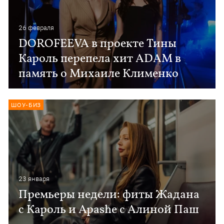
26 февраля
DOROFEEVA в проекте Тины
Кароль перепела хит ADAM в
память о Михаиле Клименко
ШОУ-БИЗ
23 января
Премьеры недели: фиты Жадана
с Кароль и Apashe с Алиной Паш