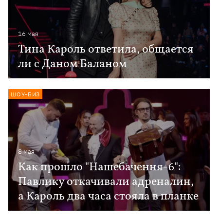
16 мая
Тина Кароль ответила, общается
ли с Даном Баланом
ШОУ-БИЗ
8 мая
Как прошло "Нашебачення-6":
Павлику откачивали адреналин,
а Кароль два часа стояла в планке