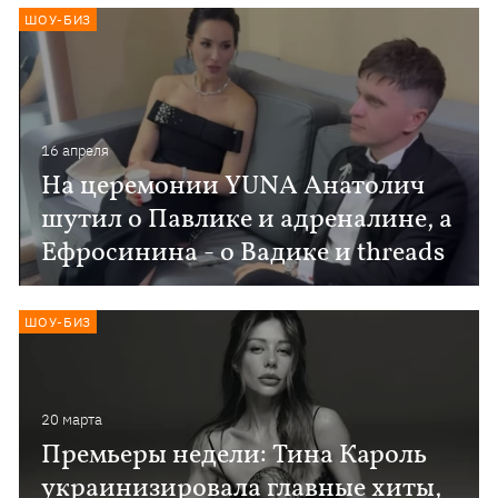
ШОУ-БИЗ
16 апреля
На церемонии YUNA Анатолич
шутил о Павлике и адреналине, а
Ефросинина - о Вадике и threads
ШОУ-БИЗ
20 марта
Премьеры недели: Тина Кароль
украинизировала главные хиты,