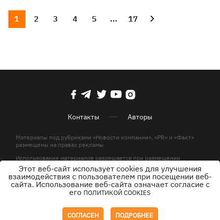
1
2
3
4
5
...
17
Контакты
Авторы
Материалы под рубриками «Новости компании», «PR» и «Факт»
размещены на правах рекламы
Использование материалов разрешается при размещении
активной гиперссылки на KP.UA в первом абзаце.
Этот веб-сайт использует cookies для улучшения
взаимодействия с пользователем при посещении веб-
© ООО «ЮЛАВ МЕДИА»,2026. Все права защищены.
сайта. Использование веб-сайта означает согласие с
его
ПОЛИТИКОЙ COOKIES
Дизайн
СОГЛАСЕН
ПОДРОБНЕЕ