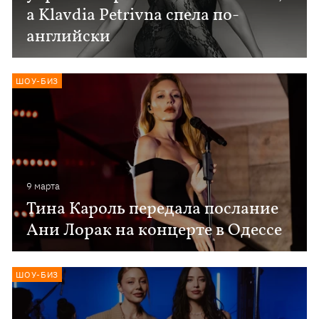
а Klavdia Petrivna спела по-
английски
ШОУ-БИЗ
9 марта
Тина Кароль передала послание
Ани Лорак на концерте в Одессе
ШОУ-БИЗ