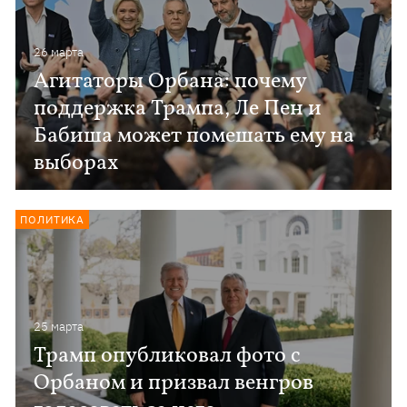
26 марта
Агитаторы Орбана: почему
поддержка Трампа, Ле Пен и
Бабиша может помешать ему на
выборах
ПОЛИТИКА
25 марта
Трамп опубликовал фото с
Орбаном и призвал венгров