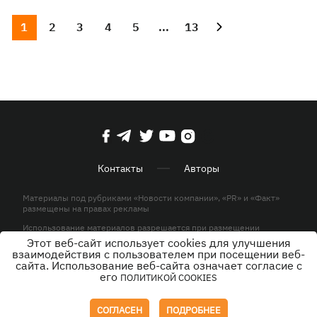
1
2
3
4
5
...
13
Контакты
Авторы
Материалы под рубриками «Новости компании», «PR» и «Факт»
размещены на правах рекламы
Использование материалов разрешается при размещении
активной гиперссылки на KP.UA в первом абзаце.
Этот веб-сайт использует cookies для улучшения
взаимодействия с пользователем при посещении веб-
© ООО «ЮЛАВ МЕДИА»,2026. Все права защищены.
сайта. Использование веб-сайта означает согласие с
его
ПОЛИТИКОЙ COOKIES
Дизайн
СОГЛАСЕН
ПОДРОБНЕЕ