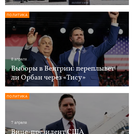
ПОЛИТИКА
8 апреля
Выборы в Венгрии: переплывет
ли Орбан через «Тису»
ПОЛИТИКА
7 апреля
Вице-президент США