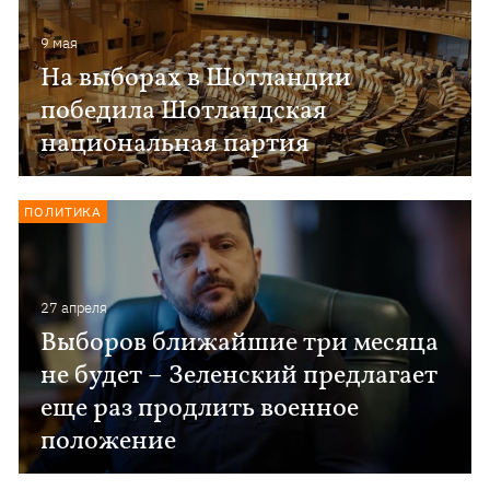
9 мая
На выборах в Шотландии
победила Шотландская
национальная партия
ПОЛИТИКА
27 апреля
Выборов ближайшие три месяца
не будет – Зеленский предлагает
еще раз продлить военное
положение