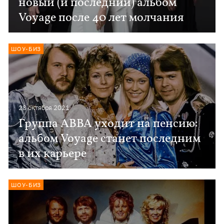
новый (и последний) альбом
Voyage после 40 лет молчания
ШОУ-БИЗ
28 октября 2021
Группа ABBA уходит на пенсию:
альбом Voyage станет последним
в их карьере
ШОУ-БИЗ