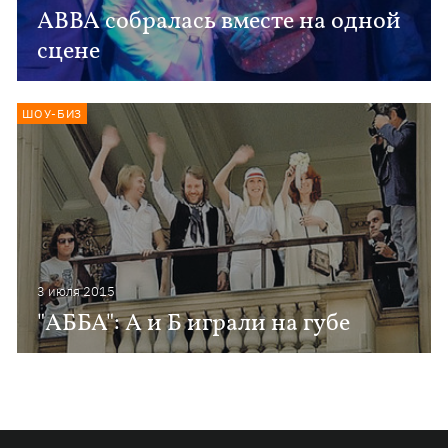
ABBA собралась вместе на одной
сцене
ШОУ-БИЗ
3 июля 2015
"АББА": А и Б играли на губе