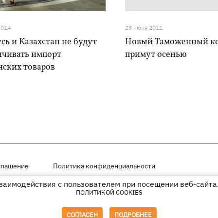
2014
23 июня 2011
сь и Казахстан не будут
Новый Таможенный к
ичивать импорт
примут осенью
нских товаров
глашение
Политика конфиденциальности
взаимодействия с пользователем при посещении веб-сайта.
мещены на правах рекламы
ПОЛИТИКОЙ COOKIES
иперссылки на KP.UA в первом абзаце.
СОГЛАСЕН
ПОДРОБНЕЕ