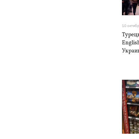
Погода в Украине 6 августа – жара
18:53
отступает, прогнозируют локальные
дожди с грозами
10 октяб
Украина будет уничтожать
18:45
Турец
баллистические установки войск РФ,
Englis
- Зеленский
Украин
18:27
Гарь, дым и смог после обстрелов:
как защитить себя и близких
Генштаб опроверг разрушение
18:17
Бортницкой станции в Киеве после
атак РФ
В МИД отреагировали на резонансное
17:45
заявление Залужного о НАТО - "слова
вырвали из контекста"