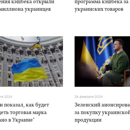
ения кэшбека открыли
программа кэшбека за
 миллиона украинцев
украинских товаров
ля 2024
26 февраля 2024
 показал, как будет
Зеленский анонсиров
еть торговая марка
за покупку украинско
но в Украине"
продукции