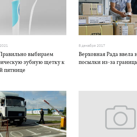
 2021
8 декабря 2017
 Правильно выбираем
Верховная Рада ввела 
рическую зубную щетку к
посылки из-за границ
й пятнице