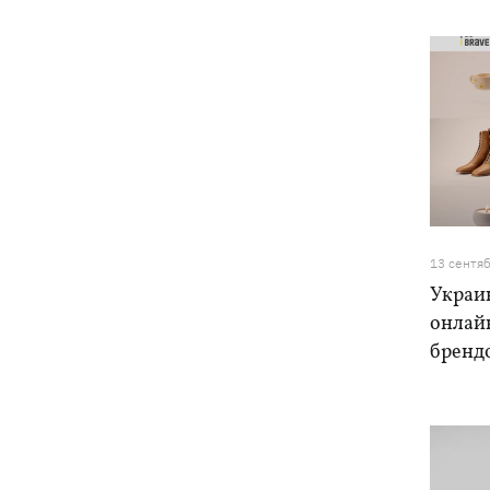
13 сентя
Украи
онлай
брендо