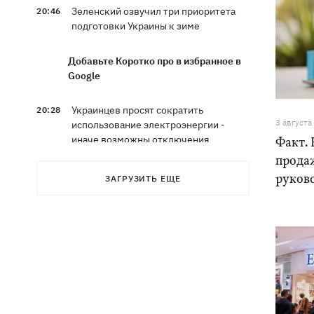
Зеленский озвучил три приоритета
20:46
подготовки Украины к зиме
Добавьте Коротко про в избранное в
Google
Украинцев просят сократить
20:28
3 августа
использование электроэнергии -
иначе возможны отключения
Факт. 
прода
Тайский футболист погиб от удара
19:50
руков
ЗАГРУЗИТЬ ЕЩЕ
молнии прямо на поле
Совет нацбезопасности утвердил
19:47
План стойкости Киева, - Клименко
Мудрик сыграл за Челси - впервые за
19:19
615 дней