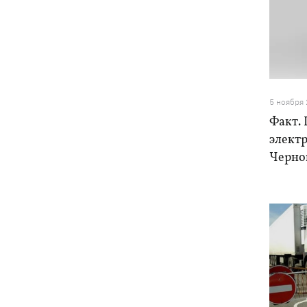
5 ноября
Факт.
элект
Черно