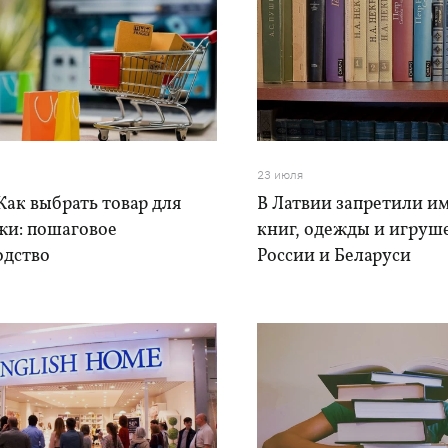
23 июля
Как выбрать товар для
В Латвии запретили и
жи: пошаговое
книг, одежды и игруш
одство
России и Беларуси