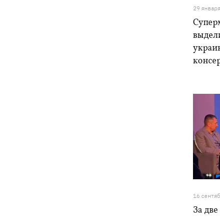
29 январ
Супер
выдел
украин
консе
16 сентя
За две