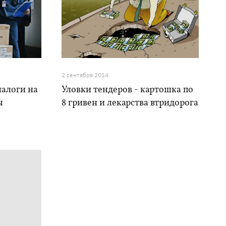
2 сентября 2014
налоги на
Уловки тендеров - картошка по
ы
8 гривен и лекарства втридорога