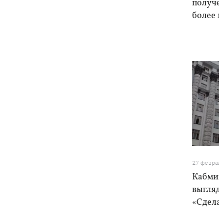
получ
более
27 февра
Кабмин
выгляд
«Сдела