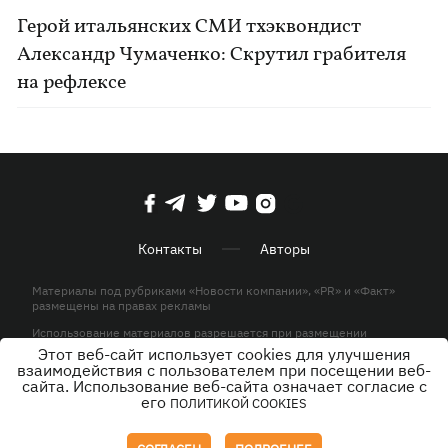
Герой итальянских СМИ тхэквондист
Александр Чумаченко: Скрутил грабителя
на рефлексе
Контакты
Авторы
Материалы под рубриками «Новости компании», «PR» и «Факт»
размещены на правах рекламы
Использование материалов разрешается при размещении
активной гиперссылки на KP.UA в первом абзаце.
Этот веб-сайт использует cookies для улучшения
взаимодействия с пользователем при посещении веб-
© ООО «ЮЛАВ МЕДИА»,2026. Все права защищены.
сайта. Использование веб-сайта означает согласие с
его
ПОЛИТИКОЙ COOKIES
Дизайн