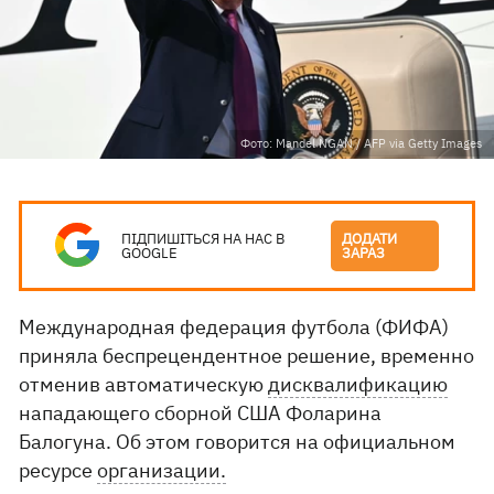
Фото: Mandel NGAN / AFP via Getty Images
ПІДПИШІТЬСЯ НА НАС В
ДОДАТИ
GOOGLE
ЗАРАЗ
Международная федерация футбола (ФИФА)
приняла беспрецендентное решение, временно
отменив автоматическую
дисквалификацию
нападающего сборной США Фоларина
Балогуна. Об этом говорится на официальном
ресурсе
организации.