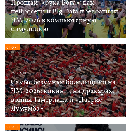
Прощай, «рука Бога»: как
нейросети и Big Data превратили
ЧМ-2026 в компьютерную
симуляцию
СПОРТ
27 июня
Самые безумные болельщики на
ЧМ-2026: викинги на дракарах,
воины Тамерлана и «Патрис
Лумумба»
СПОРТ