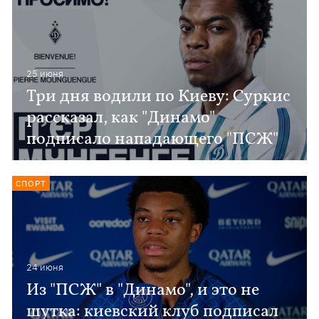
25 июня
Три дня водили по Киеву: Суркис
рассказал, как "Динамо"
подписало нападающего "ПСЖ"
СПОРТ
24 июня
Из "ПСЖ" в "Динамо", и это не
шутка: киевский клуб подписал