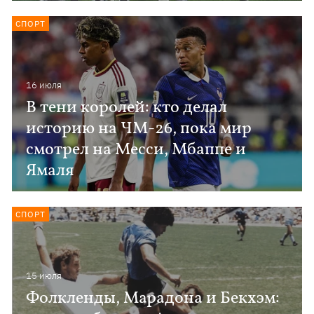
СПОРТ
16 июля
В тени королей: кто делал
историю на ЧМ-26, пока мир
смотрел на Месси, Мбаппе и
Ямаля
СПОРТ
15 июля
Фолкленды, Марадона и Бекхэм: