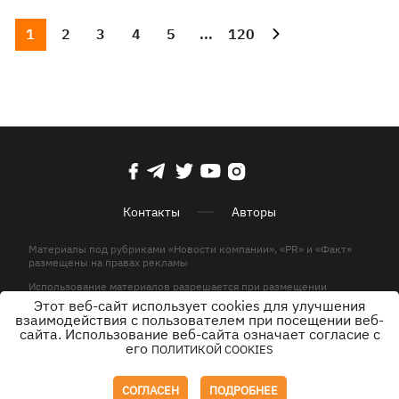
1
2
3
4
5
...
120
Контакты
Авторы
Материалы под рубриками «Новости компании», «PR» и «Факт»
размещены на правах рекламы
Использование материалов разрешается при размещении
активной гиперссылки на KP.UA в первом абзаце.
Этот веб-сайт использует cookies для улучшения
взаимодействия с пользователем при посещении веб-
© ООО «ЮЛАВ МЕДИА»,2026. Все права защищены.
сайта. Использование веб-сайта означает согласие с
его
ПОЛИТИКОЙ COOKIES
Дизайн
СОГЛАСЕН
ПОДРОБНЕЕ