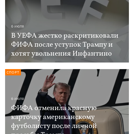
6 июля
В УЕФА жестко раскритиковали
ФИФА после уступок Трампу и
хотят увольнения Инфантино
СПОРТ
6 июля
ФИФА отменила красную
карточку американскому
футболисту после личной