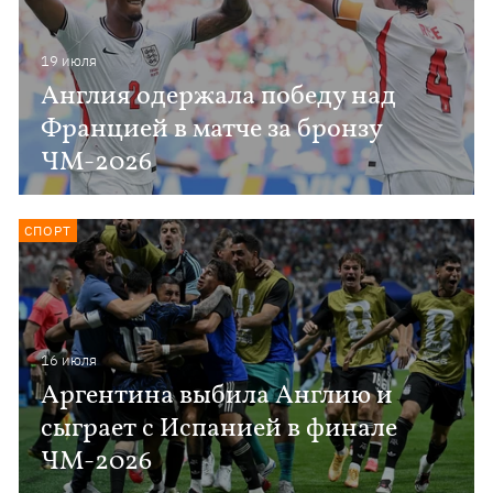
19 июля
Англия одержала победу над
Францией в матче за бронзу
ЧМ-2026
СПОРТ
16 июля
Аргентина выбила Англию и
сыграет с Испанией в финале
ЧМ-2026