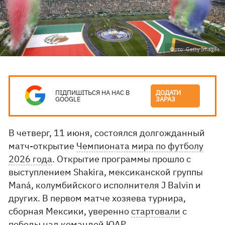
Фото: Getty Images
ПІДПИШІТЬСЯ НА НАС В
ДОДАТИ
GOOGLE
ЗАРАЗ
В четверг, 11 июня, состоялся долгожданный
матч-открытие
Чемпионата мира по футболу
2026 года
. Открытие программы прошло с
выступлением Shakira, мексиканской группы
Maná, колумбийского исполнителя J Balvin и
других. В первом матче хозяева турнира,
сборная Мексики, уверенно
стартовали
с
победы над командой ЮАР.