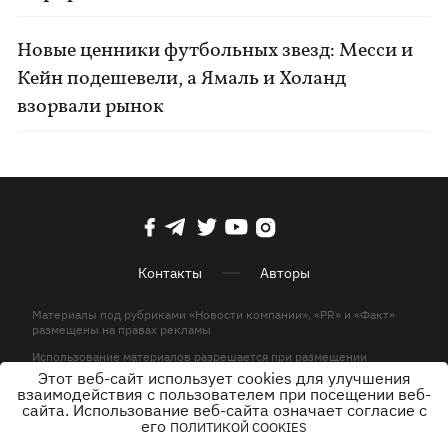
Новые ценники футбольных звезд: Месси и
Кейн подешевели, а Ямаль и Холанд
взорвали рынок
Контакты
Авторы
Материалы под рубриками «Новости компании», «PR» и «Факт»
размещены на правах рекламы
Использование материалов разрешается при размещении
активной гиперссылки на KP.UA в первом абзаце.
Этот веб-сайт использует cookies для улучшения
взаимодействия с пользователем при посещении веб-
© ООО «ЮЛАВ МЕДИА»,2026. Все права защищены.
сайта. Использование веб-сайта означает согласие с
его
ПОЛИТИКОЙ COOKIES