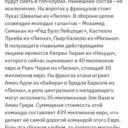
будут сиять в топ-клубах. Нынешний состав - не
исключение. На воротах у французов стоит
Лукас Шевалье из «Лилля». В обороне целое
созвездие молодых талантов – Мохамед
Симакан из «Ред Булл Лейцпциг», Кастелло
Лукеба из «Лиона», Пьер Калюлю из «Милана».
В полузащите главными действующими
лицами являются Кепрен Тюрам из «Ниццы»,
которого сейчас оценивают в 40 миллионов
евро и Раян Черки из «Лиона», стоющий 30
миллионов евро. На франгах атаки играют
Амин Адли из «Байера» и Бредли Барколя из
«Лиона», а роль центрального нападающего
могут исполнить 35-миллионные Эли Вахи и
Амин Гуири. Суммарная стоимость этой
команды составляет 439 миллионов евро, что
делает её самой дорогой командой этого Евро.
Будь эта сборная клубом, то запросто могла бы