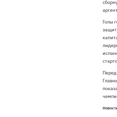
сборну
Федоров надеется вернуться на пост
21:59
аргент
министра обороны - "президент не
сказал четкого нет"
Голы г
защит
капит
лидер
испан
старт
Перед
Главны
показ
чемпи
Новости