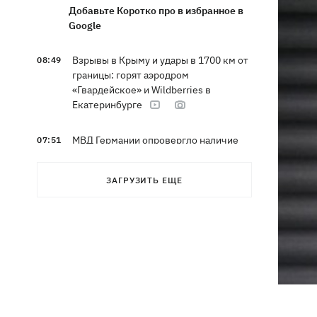
Добавьте Коротко про в избранное в
Google
Взрывы в Крыму и удары в 1700 км от
08:49
границы: горят аэродром
«Гвардейское» и Wildberries в
Екатеринбурге
МВД Германии опровергло наличие
07:51
оружия для Украины на самолете
"Руслан", возле которого нашли дрон
ЗАГРУЗИТЬ ЕЩЕ
Федоров заявил, что продолжает
07:27
переговоры с Маском об
использовании Starlink на территории
РФ
07:00
5000 гривен на первоклассника: все,
что нужно знать о «Пакунке
школяра» в 2026 году