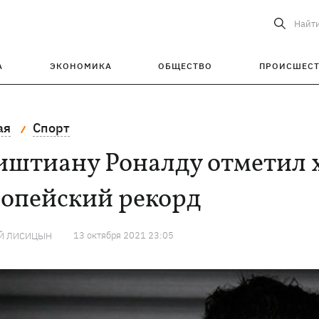
Найт
А
ЭКОНОМИКА
ОБЩЕСТВО
ПРОИСШЕС
ая
Спорт
иштиану Роналду отметил 
ропейский рекорд
13 октября 2021 23:05
Й ЛИСИЦЫН