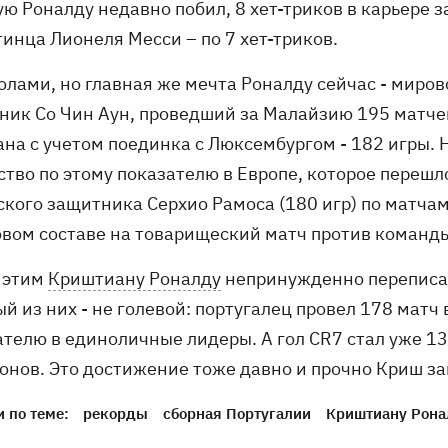
ю Роналду недавно побил, 8 хет-триков в карьере з
инца Лионеля Месси – по 7 хет-триков.
олами, но главная же мечта Роналду сейчас - миров
ник Со Чин Аун, проведший за Малайзию 195 матчей 
ана с учетом поединка с Люксембургом - 182 игры
ство по этому показателю в Европе, которое перешл
ского защитника Серхио Рамоса (180 игр) по матчам
овом составе на товарищеский матч против команды
 этим
Криштиану Роналду
непринужденно переписал
й из них - не голевой: португалец провел 178 матч
ателю в единоличные лидеры. А гол CR7 стал уже 13
онов. Это достижение тоже давно и прочно Криш за
 по теме:
рекорды
сборная Португалии
Криштиану Рона