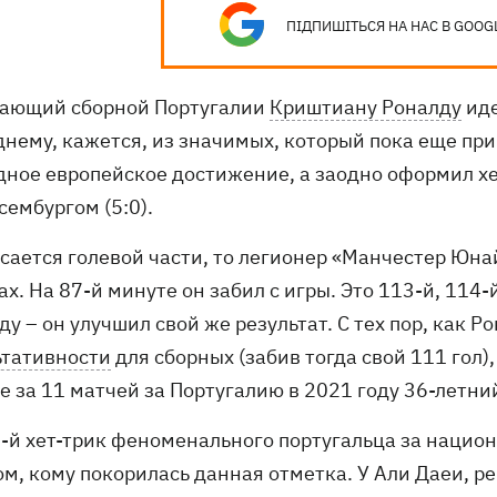
ПІДПИШІТЬСЯ НА НАС В GOOG
ающий сборной Португалии
Криштиану Роналду
иде
днему, кажется, из значимых, который пока еще при
дное европейское достижение, а заодно оформил хе
сембургом (5:0).
сается голевой части, то легионер «Манчестер Юнай
х. На 87-й минуте он забил с игры. Это 113-й, 114
у – он улучшил свой же результат. С тех пор, как Р
ьтативности
для сборных (забив тогда свой 111 гол),
 за 11 матчей за Португалию в 2021 году 36-летний
0-й хет-трик феноменального португальца за нацио
м, кому покорилась данная отметка. У Али Даеи, ре