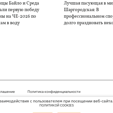
нцы Байло и Среда
Лучшая пасующая в ми
али первую победу
Шаргородская: В
ны на ЧЕ-2026 по
профессиональном спо
ам в воду
долго праздновать нек
глашение
Политика конфиденциальности
взаимодействия с пользователем при посещении веб-сайта.
мещены на правах рекламы
ПОЛИТИКОЙ COOKIES
иперссылки на KP.UA в первом абзаце.