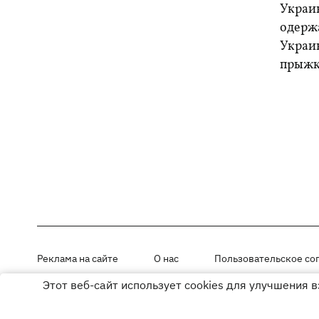
Украи
одерж
Украи
прыжк
Реклама на сайте
О нас
Пользовательское со
Этот веб-сайт использует cookies для улучшения 
Материалы под рубриками «Новости компании», «PR» и «Факт» раз
Использование материалов разрешается при размещении активной г