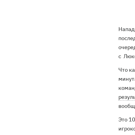
07:00
В госпитализации отказать: что не
так с приказом Минздрава и какие
теперь критерии для лечения в
Напад
стационаре
после
Обзывал бандеровцами и выгонял из
06:57
очере
Польши: в Гданьске поляк избил
с Люк
соотечественников, приняв их за
украинцев
Что ка
минута
"Динамо" обыграло Карабах в
06:26
квалификации Лиги конференций
команд
резул
7 августа – какой сегодня праздник,
05:30
вообще
что сегодня нельзя делать, традиции и
приметы этого дня
Это 1
6 августа
игроко