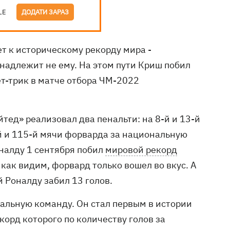
LE
ДОДАТИ ЗАРАЗ
т к историческому рекорду мира -
надлежит не ему. На этом пути Криш побил
т-трик в матче отбора ЧМ-2022
тед» реализовал два пенальти: на 8-й и 13-й
-й и 115-й мячи форварда за национальную
оналду 1 сентября побил
мировой рекорд
 как видим, форвард только вошел во вкус. А
 Роналду забил 13 голов.
нальную команду. Он стал первым в истории
корд которого по количеству голов за