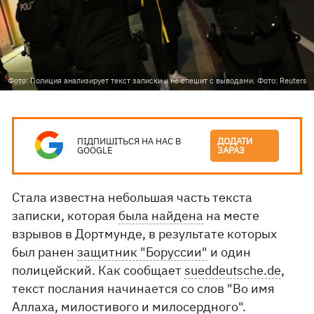
Фото: Полиция анализирует текст записки и не спешит с выводами. Фото: Reuters
ПІДПИШІТЬСЯ НА НАС В
ДОДАТИ
GOOGLE
ЗАРАЗ
Стала известна небольшая часть текста
записки, которая
была найдена
на месте
взрывов в Дортмунде, в результате которых
был ранен
защитник "Боруссии"
и один
полицейский. Как сообщает
sueddeutsche.de
,
текст послания начинается со слов "Во имя
Аллаха, милостивого и милосердного".