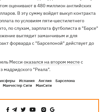
том оценивают в 480 миллион английских
лларов. В эту сумму войдет выкуп контракта
арплата по условиям пяти-шестилетнего
что, по слухам, зарплата футболиста в "Барсе"
дложение выглядит заманчивым и для
ракт форварда с "Барселоной" действует до
онель Месси
оказался на втором месте
с
з мадридского "Реала".
ансферы
Испания
Англия
Барселона
Манчестер Сити
МанСити