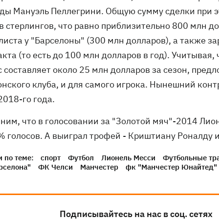
ды Мануэль Пеллегрини. Общую сумму сделки при э
в стерлингов, что равно приблизительно 800 млн до
листа у "Барселоны" (300 млн долларов), а также з
кта (то есть до 100 млн долларов в год). Учитывая, 
с составляет около 25 млн долларов за сезон, пре
онского клуба, и для самого игрока. Нынешний конт
2018-го года.
ним, что в голосовании за "Золотой мяч"-2014 Ли
% голосов. А выиграл трофей - Криштиану Роналду и
 по теме:
спорт
Футбол
Лионель Месси
Футбольные тр
рселона"
ФК Челси
Манчестер
фк "Манчестер Юнайтед"
Подписывайтесь на нас в соц. сетях