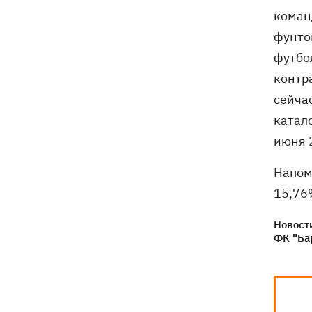
«генералом всех сержантов» ВСУ
коман
фунто
футбо
контра
сейча
катал
июня 
Напом
15,76
Новости
ФК "Ба