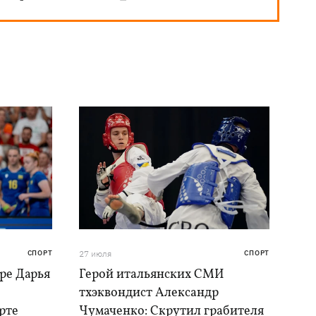
СПОРТ
27 июля
СПОРТ
ре Дарья
Герой итальянских СМИ
тхэквондист Александр
рте
Чумаченко: Скрутил грабителя