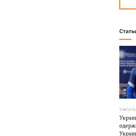
Стать
5 августа
Украи
одерж
Украи