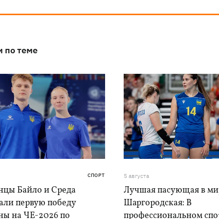
и по теме
СПОРТ
5 августа
нцы Байло и Среда
Лучшая пасующая в ми
али первую победу
Шаргородская: В
ны на ЧЕ-2026 по
профессиональном спо