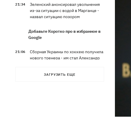
Зеленский анонсировал увольнения
21:34
из-за ситуации с водой в Марганце -
назвал ситуацию позором
Добавьте Коротко про в избранное в
Google
Сборная Украины по хоккею получила
21:06
нового тренера - им стал Александр
Бобкин
ЗАГРУЗИТЬ ЕЩЕ
Зеленский поручил подготовить
20:39
против РФ специальную
санкционную операцию
Дроны СБУ поразили два корабля ФСБ
20:12
РФ "Балаклава" и "Керчь"
Зеленский подписал указы об
19:40