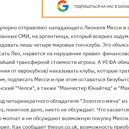
ПІДПИШІТЬСЯ НА НАС В GOOG
 упорно отправляют нападающего Лионеля Месси в 
ранных СМИ, на аргентинца, который всерьез задума
ндовать лишь четыре мировых топ-клуба. Это объясн
сать Лео, нарвется на нарушение правил финансово
айшей трансферной стоимости игрока. А УЕФА обещ
ения от еврокубков) наказывать клубы, которые тра
ом, подписать Месси и при этом оставаться безубыт
нский "Челси", а также "Манчестер Юнайтед" и "Ман
д четырехкратного обладателя "Золотого мяча" из 
з, понятное дело, никто не обсуждает. Что касаетс
о молчат и не обсуждают возможную покупку Месси.
орил. Как сообщает thesun.co.uk, возможность прио