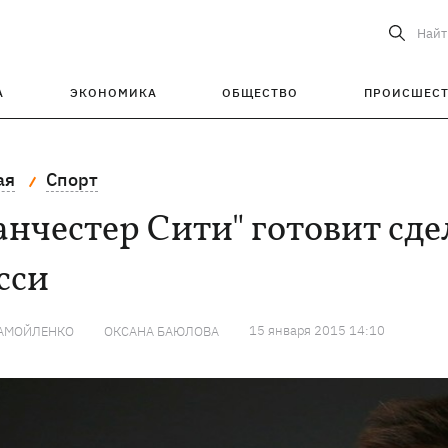
Найт
А
ЭКОНОМИКА
ОБЩЕСТВО
ПРОИСШЕС
ая
Спорт
нчестер Сити" готовит сдел
сси
15 января 2015 14:10
АМОЙЛЕНКО
ОКСАНА БАЮЛОВА