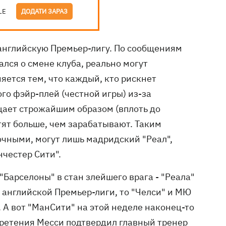
LE
ДОДАТИ ЗАРАЗ
английскую Премьер-лигу. По сообщениям
лся о смене клуба, реально могут
яется тем, что каждый, кто рискнет
го фэйр-плей (честной игры) из-за
ает строжайшим образом (вплоть до
тят больше, чем зарабатывают. Таким
очными, могут лишь мадридский "Реал",
честер Сити".
"Барселоны" в стан злейшего врага - "Реала"
я английской Премьер-лиги, то "Челси" и МЮ
 А вот "МанСити" на этой неделе наконец-то
бретения Месси подтвердил главный тренер