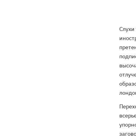
увольнении еще четырех послов
Сердце не выдержало - в результате
19:19
атаки РФ в приюте на Киевщине
Слухи
погибли собаки
иност
Российские дроны уничтожили депо
19:15
прете
"Укрпочты" в Павлограде, погибли
подпи
сотрудники
высоч
Зеленский учредил новый праздник -
18:43
отлуч
День войск связи и
образ
кибербезопасности ВСУ
лондо
Украинский кандидат в судьи МКС
18:13
Перехо
Кишакевич не прошел тест на знание
языков
всерье
упорн
18:05
Кадровая реформа Драпатого:
загов
Валерий Маркус может стать