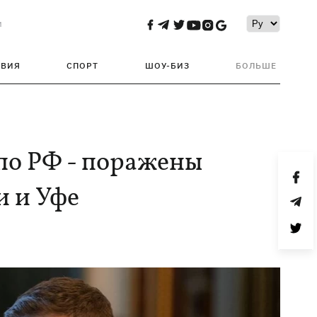
и
ТВИЯ
СПОРТ
ШОУ-БИЗ
БОЛЬШЕ
по РФ - поражены
и и Уфе