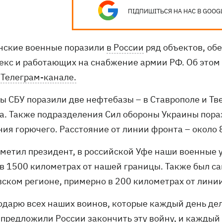
ПІДПИШІТЬСЯ НА НАС В GOOG
нские военные поразили
в России
ряд объектов, об
екс и работающих на снабжение армии РФ. Об этом
м
Телеграм-канале.
ны СБУ поразили две нефтебазы – в Ставрополе и Тв
а. Также подразделения Сил обороны Украины пора
ния горючего. Расстояние от линии фронта – около 
тметил президент, в российской Уфе наши военные
 в 1500 километрах от нашей границы. Также был 
вском регионе, примерно в 200 километрах от лини
годарю всех наших воинов, которые каждый день д
 предложили России закончить эту войну, и каждый