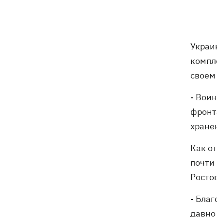
Зеленский
В Польше опровергли заявления о
15:08
депортации украинцев призывного
Украи
возраста — "это популизм"
компл
свое
На Буковине задержали мужчину,
14:36
который 11 дней скрывался в лесу
- Вои
после того, как ранил полицейских
фронт
В Киевской области вспыхнул пожар в
14:09
хране
приюте для животных «Сириус» -
погибли 8 собак
Как о
почти
Россияне убили своими дронами
13:01
Росто
директора киевской школы, ее мужа
и внука
- Бла
давно