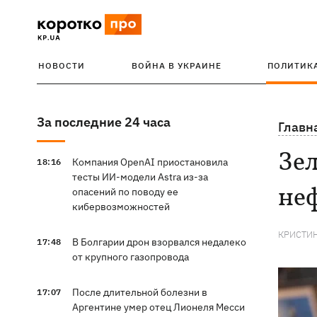
НОВОСТИ
ВОЙНА В УКРАИНЕ
ПОЛИТИК
За последние 24 часа
Главн
Зе
Компания OpenAI приостановила
18:16
тесты ИИ-модели Astra из-за
неф
опасений по поводу ее
кибервозможностей
КРИСТИ
В Болгарии дрон взорвался недалеко
17:48
от крупного газопровода
После длительной болезни в
17:07
Аргентине умер отец Лионеля Месси