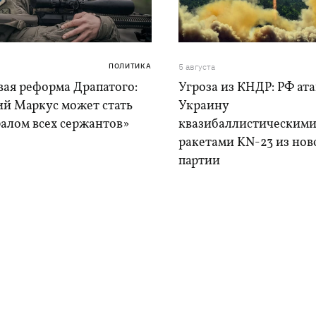
ПОЛИТИКА
5 августа
вая реформа Драпатого:
Угроза из КНДР: РФ ат
ий Маркус может стать
Украину
алом всех сержантов»
квазибаллистическим
ракетами KN-23 из нов
партии