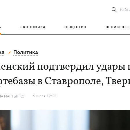
Найт
А
ЭКОНОМИКА
ОБЩЕСТВО
ПРОИСШЕС
ая
Политика
ленский подтвердил удары 
тебазы в Ставрополе, Твер
9 июля 12:21
НА МАРТЫНКО