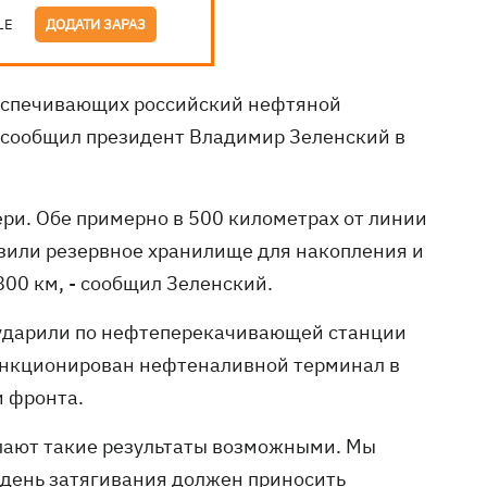
LE
ДОДАТИ ЗАРАЗ
еспечивающих российский нефтяной
 сообщил президент Владимир Зеленский в
ери. Обе примерно в 500 километрах от линии
зили резервное хранилище для накопления и
800 км, - сообщил Зеленский.
 ударили по нефтеперекачивающей станции
санкционирован нефтеналивной терминал в
и фронта.
елают такие результаты возможными. Мы
 день затягивания должен приносить