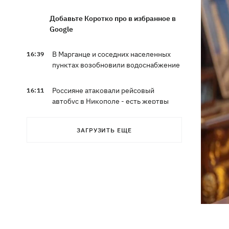
Добавьте Коротко про в избранное в
Google
В Марганце и соседних населенных
16:39
пунктах возобновили водоснабжение
Россияне атаковали рейсовый
16:11
автобус в Никополе - есть жертвы
16:00
Конец света на 7 секунд: соцсети в
ЗАГРУЗИТЬ ЕЩЕ
панике, ожидая 12 августа, и при чем
тут НАСА
В США заверили, что Киев согласился
15:51
не нападать на нероссийские танкеры
в Черном море
США будут ежемесячно поставлять
15:28
Украине ракеты для Patriot, -