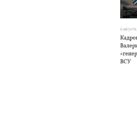
6 августа
Кадро
Валер
«генер
ВСУ