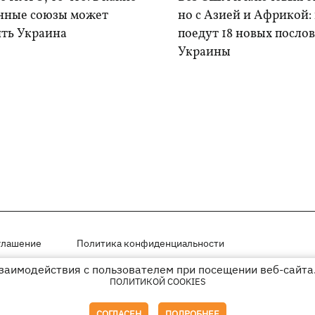
нные союзы может
но с Азией и Африкой:
ить Украина
поедут 18 новых послов
Украины
глашение
Политика конфиденциальности
взаимодействия с пользователем при посещении веб-сайта.
мещены на правах рекламы
ПОЛИТИКОЙ COOKIES
иперссылки на KP.UA в первом абзаце.
СОГЛАСЕН
ПОДРОБНЕЕ