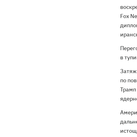
воскр
Fox Ne
дипло
иранс
Перег
в тупи
Затяж
по пов
Трамп
ядерн
Амери
дальн
истощ