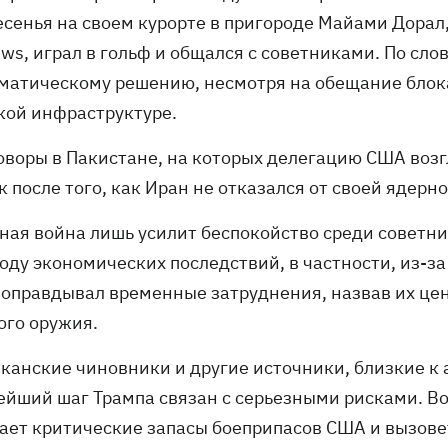
есенья на своем курорте в пригороде Майами Дорал,
ws, играл в гольф и общался с советниками. По сл
матическому решению, несмотря на обещание блока
кой инфраструктуре.
оворы в Пакистане, на которых делегацию США воз
к после того, как Иран не отказался от своей ядер
ная война лишь усилит беспокойство среди советни
оду экономических последствий, в частности, из-за
 оправдывал временные затруднения, назвав их це
ого оружия.
канские чиновники и другие источники, близкие к
ейший шаг Трампа связан с серьезными рисками. 
ает критические запасы боеприпасов США и вызове