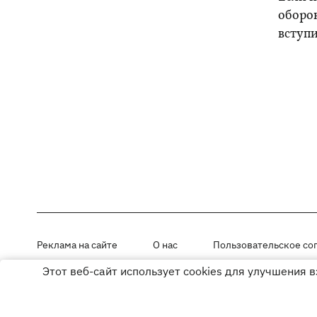
оборо
вступ
Реклама на сайте
О нас
Пользовательское со
Этот веб-сайт использует cookies для улучшения 
Материалы под рубриками «Новости компании», «PR» и «Факт» раз
Использование материалов разрешается при размещении активной г
© ООО «ЮЛАВ МЕДИА»,2026. Все права защищены.