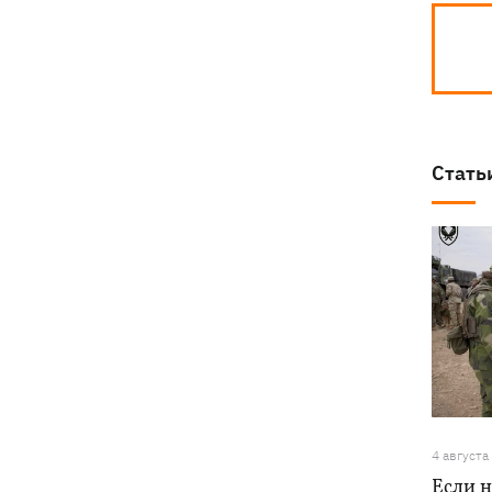
Стать
4 августа
Если н