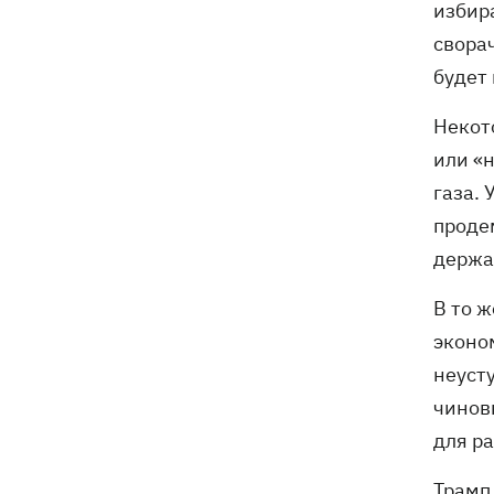
избир
свора
будет 
Некот
или «
газа.
проде
держа
В то ж
эконо
неуст
чинов
для р
Трамп