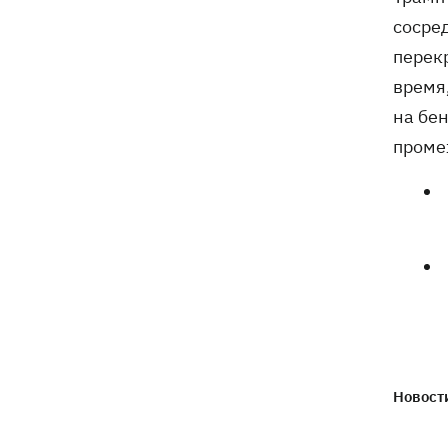
сосре
перек
время
на бе
проме
Новости