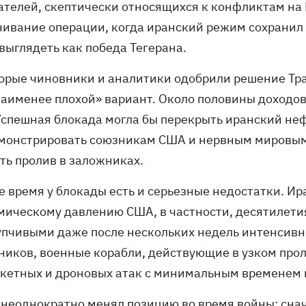
ателей, скептически относящихся к конфликтам на 
чивание операции, когда иранский режим сохранил
выглядеть как победа Тегерана.
орые чиновники и аналитики одобрили решение Тра
наименее плохой» вариант. Около половины доходов
 Успешная блокада могла бы перекрыть иранский неф
монстрировать союзникам США и нервным мировым 
ть пролив в заложниках.
е время у блокады есть и серьезные недостатки. Ир
мическому давлению США, в частности, десятилети
упчивыми даже после нескольких недель интенсивн
ников, военные корабли, действующие в узком прол
акетных и дроновых атак с минимальным временем 
 неоднократно менял позицию во время войны: снач