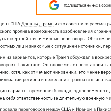
ПІДПИШІТЬСЯ НА НАС В GOOG
дент США
Дональд Трамп
и его советники рассматр
ского пролива возможность возобновления огранич
ть с мертвой точки мирные переговоры. Об этом пише
остных лиц и знакомые с ситуацией источники, пе
ин из вариантов, которые Трамп обсуждал в воскрес
оворов в Пакистане. Он также может восстановит
нию, хотя, как отмечают чиновники, это менее вер
билизации региона и нежелания Трампа втягиватьс
дин вариант - временная блокада, одновременно с 
 на себя ответственность за длительную военную м
 провала переговоров между США и Ираном в Пакис