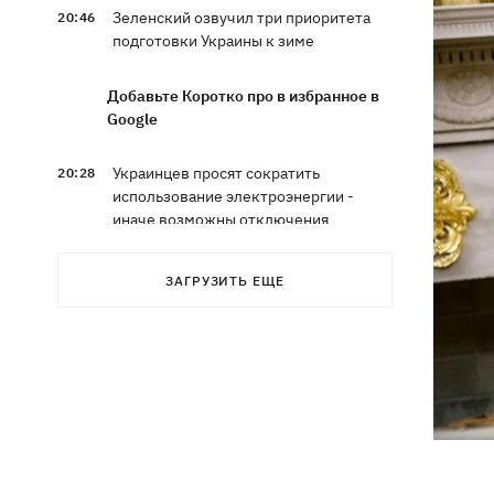
Зеленский озвучил три приоритета
20:46
подготовки Украины к зиме
Добавьте Коротко про в избранное в
Google
Украинцев просят сократить
20:28
использование электроэнергии -
иначе возможны отключения
Тайский футболист погиб от удара
19:50
ЗАГРУЗИТЬ ЕЩЕ
молнии прямо на поле
Совет нацбезопасности утвердил
19:47
План стойкости Киева, - Клименко
Мудрик сыграл за Челси - впервые за
19:19
615 дней