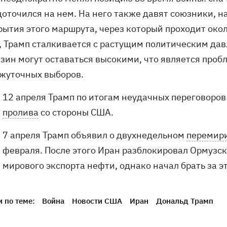
доточился на нем. На него также давят союзники,
рытия этого маршрута, через который проходит око
, Трамп сталкивается с растущим политическим дав
нзин могут оставаться высокими, что является про
жуточных выборов.
12 апреля Трамп по итогам неудачных переговоров
пролива
со стороны США.
7 апреля Трамп объявил о двухнедельном
перемири
февраля. После этого Иран разблокировал Ормузски
мирового экспорта нефти, однако начал брать за эт
 по теме:
Война
Новости США
Иран
Дональд Трамп