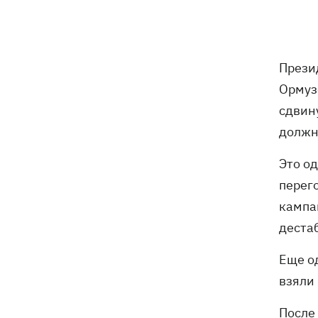
Погода в Украине 6 августа – жара
18:53
отступает, прогнозируют локальные
дожди с грозами
Прези
Украина будет уничтожать
18:45
Ормуз
баллистические установки войск РФ,
- Зеленский
сдвину
должн
18:27
Гарь, дым и смог после обстрелов:
как защитить себя и близких
Это од
перег
Генштаб опроверг разрушение
18:17
Бортницкой станции в Киеве после
кампа
атак РФ
деста
В МИД отреагировали на резонансное
17:45
Еще о
заявление Залужного о НАТО - "слова
взяли
вырвали из контекста"
После