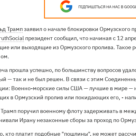
ПІДПИШІТЬСЯ НА НАС В GOOG
ьд Трамп
заявил о начале блокировки Ормузского п
ruthSocial
президент сообщил, что начиная с 12 апр
щие или выходящие из Ормузского пролива. Такое р
ном.
реча прошла успешно, по большинству вопросов удал
ый — так и не был решен. В связи с этим Соединен
ции: Военно-морские силы США — лучшие в мире — 
щих в Ормузский пролив или покидающих его, - нап
 Трамп поручил военному флоту задерживать в меж
чивали Ирану незаконные сборы за проход по Орму
то, кто платит подобные "пошлины", не может рассч