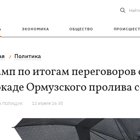
Найт
А
ЭКОНОМИКА
ОБЩЕСТВО
ПРОИСШЕС
ая
Политика
мп по итогам переговоров 
окаде Ормузского пролива 
12 апреля 16:30
А ПОЛИЩУК