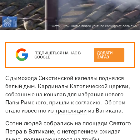
Фото: Скриншот с видео youtube.com/@VaticanNews
ПІДПИШІТЬСЯ НА НАС В
ДОДАТИ
GOOGLE
ЗАРАЗ
С дымохода Сикстинской капеллы поднялся
белый дым. Кардиналы Католической церкви,
собранные на конклав для избрания нового
Папы Римского
, пришли к согласию. Об этом
стало известно из
трансляции
из Ватикана.
Сотни людей собрались на площади Святого
Петра в Ватикане, с нетерпением ожидая
дыма, поднимающегося из трубы