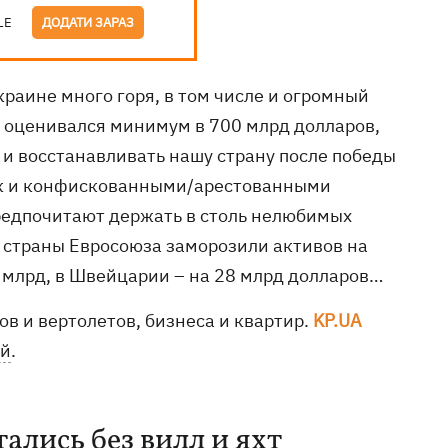
LE
ДОДАТИ ЗАРАЗ
раине много горя, в том числе и огромный
н оценивался минимум в 700 млрд долларов,
 и восстанавливать нашу страну после победы
так и конфискованными/арестованными
редпочитают держать в столь нелюбимых
 страны Евросоюза заморозили активов на
0 млрд, в Швейцарии – на 28 млрд долларов…
ов и вертолетов, бизнеса и квартир.
KP.UA
ей
.
ались без вилл и яхт