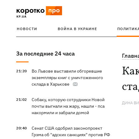
НОВОСТИ
ВОЙНА В УКРАИНЕ
ПОЛИТИК
За последние 24 часа
Главн
Как
Во Львове выставили обгоревшие
21:20
экземпляры книг с уничтоженного
ст
склада в Харькове
Собаку, которую сотрудники Новой
21:02
ДИНА В
почты выгнали на жару, нашли - пса
накормили и забрали домой
Сенат США одобрил законопроект
20:40
Грэма об "адских санкциях" против РФ