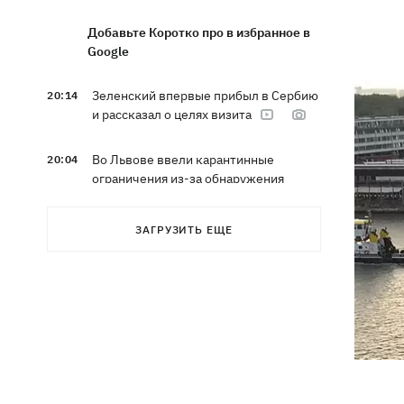
Добавьте Коротко про в избранное в
Google
Зеленский впервые прибыл в Сербию
20:14
и рассказал о целях визита
Во Львове ввели карантинные
20:04
ограничения из-за обнаружения
бешенства у кота
ЗАГРУЗИТЬ ЕЩЕ
Украина и Польша завершили
19:49
эксгумацию жертв Волынской
трагедии в двух селах на Волыни
В Будапеште после обмеления Дуная
19:16
подняли со дна мотоцикл вермахта и
останки двух солдат