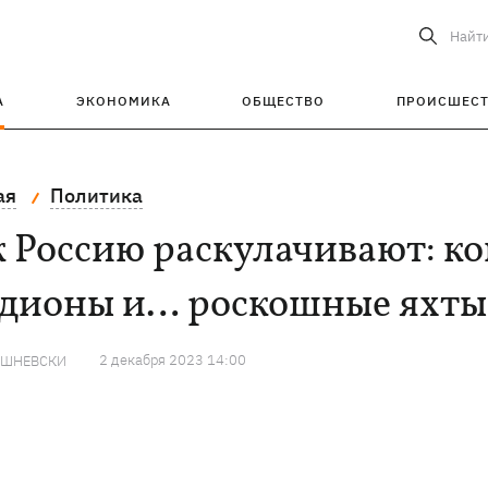
Найт
А
ЭКОНОМИКА
ОБЩЕСТВО
ПРОИСШЕС
ая
Политика
 Россию раскулачивают: к
адионы и… роскошные яхты
2 декабря 2023 14:00
ИШНЕВСКИ