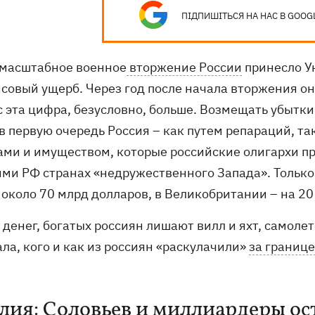
ПІДПИШІТЬСЯ НА НАС В GOOG
масштабное военное
вторжение России
принесло Ук
совый ущерб. Через год после начала вторжения о
с эта цифра, безусловно, больше. Возмещать убытки
 в первую очередь Россия – как путем репараций, 
ами и имуществом, которые российские олигархи п
ями РФ странах «недружественного Запада». Только
 около 70 млрд долларов, в Великобритании – на 2
денег, богатых россиян лишают вилл и яхт, самолет
ла, кого и как из россиян «раскулачили»
за границ
лия: Соловьев и миллиардеры ост