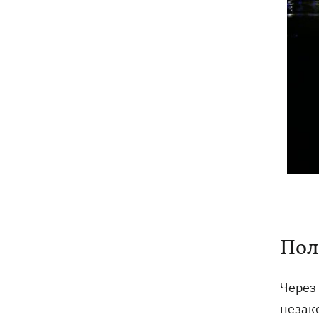
Пол
Через
незак