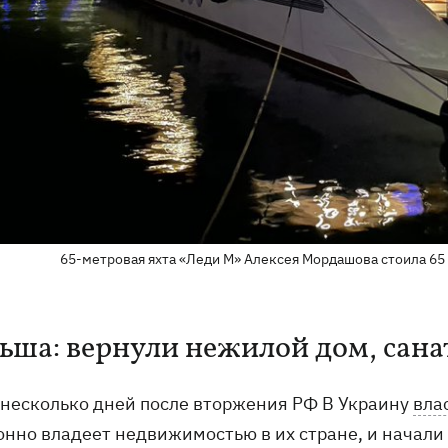
65-метровая яхта «Леди М» Алексея Мордашова стоила 65 м
ьша: вернули нежилой дом, сана
 несколько дней после вторжения РФ В Украину
вла
онно владеет недвижимостью в их стране, и начали 