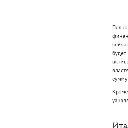
19:00
Анекдоты и мемы недели: прилеты-
прилеты, идите на болота и
украинский Джеймс Бонд с
кабачками
Полно
Тысяча незаконно списанных мужчин
18:53
финан
- суд заключил под стражу экс-
начальника Мукачевского ТЦК
сейча
будет
Дроны ВСУ поразили 10
18:48
актив
электроподстанций, 6 судов
власт
"теневого флота" и базу ФСБ в Крыму
сумму
Навроцкий в годовщину своего
18:20
президентства пообещал
Кроме 
поддерживать Украину в борьбе с РФ
узнава
17:54
Премьеры недели: битва поп-див —
Бадоев снял клип для Dorofeeva, а
Ита
Дуцик - для Тины Кароль