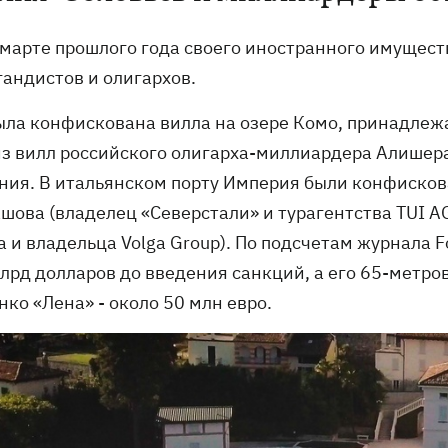
 марте прошлого года своего иностранного имущес
гандистов и олигархов.
была конфискована вилла на озере Комо, принадлеж
из вилл российского олигарха-миллиардера Алишер
ния. В итальянском порту Империя были конфисков
шова (владелец «Северстали» и турагентства TUI AG
а и владельца Volga Group). По подсчетам журнала 
лрд долларов до введения санкций, а его 65-метров
ко «Лена» - около 50 млн евро.