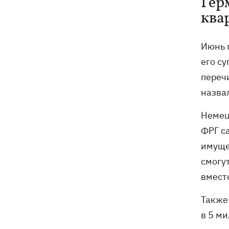
Гер
ква
Июнь 
его с
переч
назва
Немец
ФРГ с
имуще
смогут
вмест
Также
в 5 м