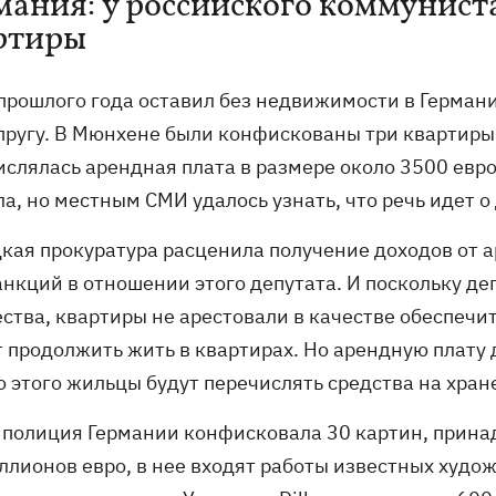
мания: у российского коммунист
ртиры
прошлого года оставил без недвижимости в Германи
упругу. В Мюнхене были конфискованы три квартиры
ислялась арендная плата в размере около 3500 евр
ла, но местным СМИ удалось узнать, что речь идет 
кая прокуратура расценила получение доходов от 
анкций в отношении этого депутата. И поскольку де
ства, квартиры не арестовали в качестве обеспечи
 продолжить жить в квартирах. Но арендную плату д
о этого жильцы будут перечислять средства на хра
 полиция Германии конфисковала 30 картин, прин
иллионов евро, в нее входят работы известных худо