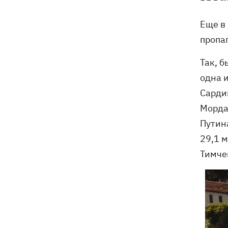
Еще в
пропа
Так, 
одна 
Сарди
Морда
Путин
29,1 м
Тимчен