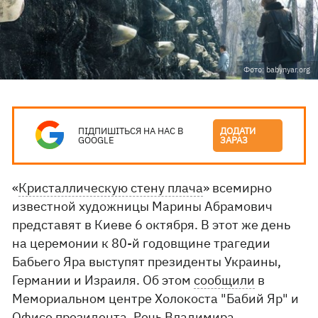
Фото: babynyar.org
ПІДПИШІТЬСЯ НА НАС В
ДОДАТИ
GOOGLE
ЗАРАЗ
«
Кристаллическую стену плача
» всемирно
известной художницы Марины Абрамович
представят в Киеве 6 октября. В этот же день
на церемонии к 80-й годовщине трагедии
Бабьего Яра выступят президенты Украины,
Германии и Израиля. Об этом
сообщили
в
Мемориальном центре Холокоста "Бабий Яр" и
Офисе президента. Речь Владимира