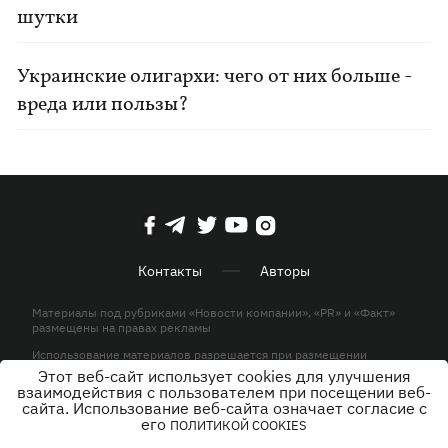
шутки
Украинские олигархи: чего от них больше -
вреда или пользы?
Контакты
Авторы
Материалы под рубриками «Новости компании», «PR» и «Факт»
размещены на правах рекламы
Использование материалов разрешается при размещении
активной гиперссылки на KP.UA в первом абзаце.
Этот веб-сайт использует cookies для улучшения
взаимодействия с пользователем при посещении веб-
© ООО «ЮЛАВ МЕДИА»,2026. Все права защищены.
сайта. Использование веб-сайта означает согласие с
его
ПОЛИТИКОЙ COOKIES