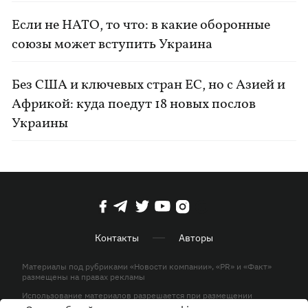
Если не НАТО, то что: в какие оборонные
союзы может вступить Украина
Без США и ключевых стран ЕС, но с Азией и
Африкой: куда поедут 18 новых послов
Украины
Контакты
Авторы
Материалы под рубриками «Новости компании», «PR» и «Факт»
размещены на правах рекламы
Использование материалов разрешается при размещении
активной гиперссылки на KP.UA в первом абзаце.