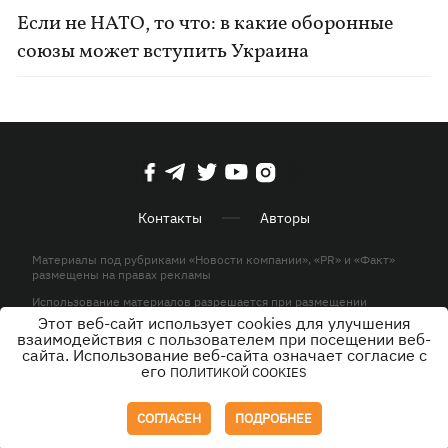
Если не НАТО, то что: в какие оборонные
союзы может вступить Украина
Контакты
Авторы
Материалы под рубриками «Новости компании», «PR» и «Факт»
размещены на правах рекламы
Использование материалов разрешается при размещении
активной гиперссылки на KP.UA в первом абзаце.
Этот веб-сайт использует cookies для улучшения
взаимодействия с пользователем при посещении веб-
© ООО «ЮЛАВ МЕДИА»,2026. Все права защищены.
сайта. Использование веб-сайта означает согласие с
его
ПОЛИТИКОЙ COOKIES
Дизайн
СОГЛАСЕН
ПОДРОБНЕЕ