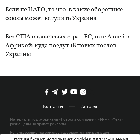
Если не НАТО, то что: в какие оборонные
союзы может вступить Украина
Без США и ключевых стран ЕС, но с Азией и
Африкой: куда поедут 18 новых послов
Украины
Контакты
Авторы
Материалы под рубриками «Новости компании», «PR» и «Факт»
размещены на правах рекламы
Использование материалов разрешается при размещении
активной гиперссылки на KP.UA в первом абзаце.
Этот веб-сайт использует cookies для улучшения