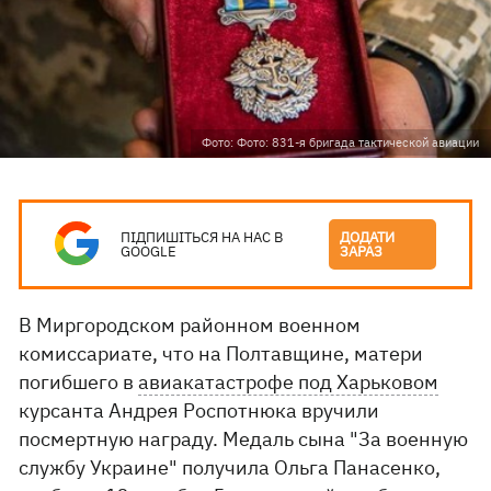
Фото: Фото: 831-я бригада тактической авиации
ПІДПИШІТЬСЯ НА НАС В
ДОДАТИ
GOOGLE
ЗАРАЗ
В Миргородском районном военном
комиссариате, что на Полтавщине, матери
погибшего в
авиакатастрофе под Харьковом
курсанта Андрея Роспотнюка вручили
посмертную награду. Медаль сына "За военную
службу Украине" получила Ольга Панасенко,