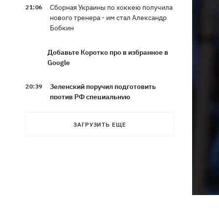
Сборная Украины по хоккею получила
21:06
нового тренера - им стал Александр
Бобкин
Добавьте Коротко про в избранное в
Google
Зеленский поручил подготовить
20:39
против РФ специальную
санкционную операцию
ЗАГРУЗИТЬ ЕЩЕ
Дроны СБУ поразили два корабля ФСБ
20:12
РФ "Балаклава" и "Керчь"
Зеленский подписал указы об
19:40
увольнении еще четырех послов
Сердце не выдержало - в результате
19:19
атаки РФ в приюте на Киевщине