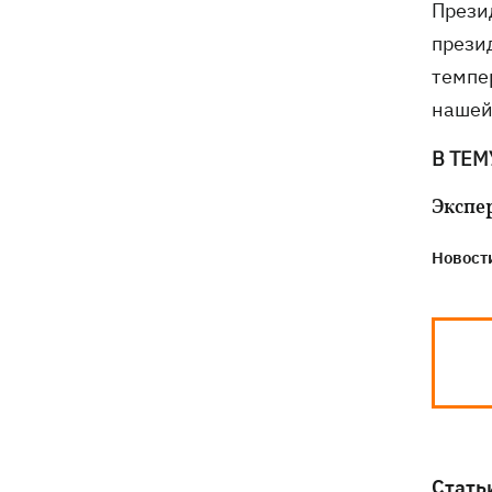
Прези
прези
темпе
наше
В ТЕМ
Экспе
Новости
Стать