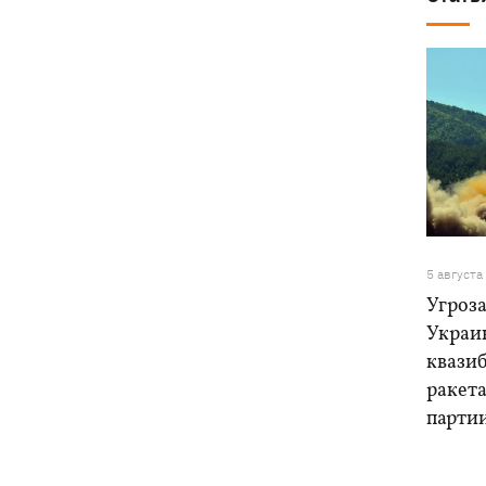
5 августа
Угроза
Украи
квази
ракет
парти