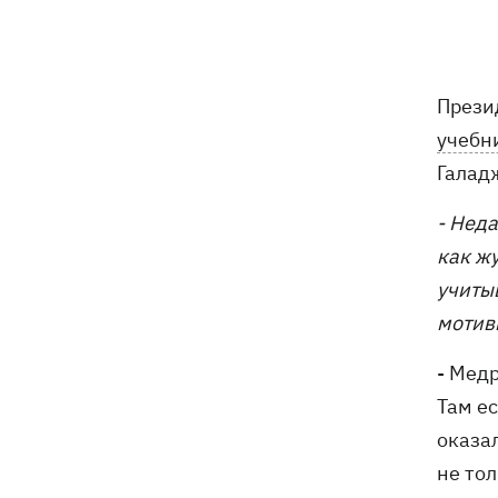
погибли собаки
Российские дроны уничтожили депо
19:15
"Укрпочты" в Павлограде, погибли
Прези
сотрудники
учебн
Зеленский учредил новый праздник -
18:43
Галад
День войск связи и
кибербезопасности ВСУ
- Нед
как ж
Украинский кандидат в судьи МКС
18:13
учиты
Кишакевич не прошел тест на знание
языков
мотив
18:05
Кадровая реформа Драпатого:
- Мед
Валерий Маркус может стать
Там е
«генералом всех сержантов» ВСУ
оказа
не тол
Оленивка: «Азов», СБУ и Офис
17:58