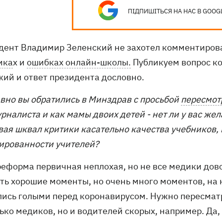
ПІДПИШІТЬСЯ НА НАС В GOOG
дент Владимир Зеленский не захотел комментиров
ика
х и
ошибках онлайн-школы.
Публикуем вопрос ко
жий и ответ президента дословно.
авно вы обратились в Минздрав с просьбой
пересмот
урналиста и как мамы двоих детей - нет ли у вас ж
вая шквал критики касательно качества учебников
ированности учителей?
реформа первичная неплохая, но не все медики дов
сть хорошие моменты, но очень много моментов, на
лись голыми перед коронавирусом. Нужно пересмат
ько медиков, но и водителей скорых, например. Да, 