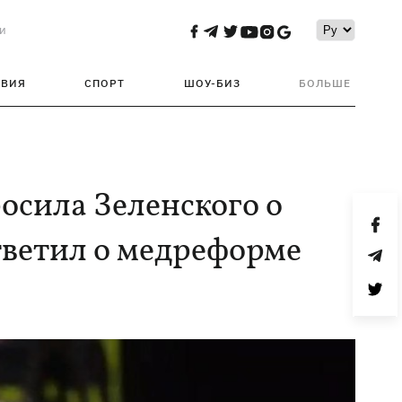
и
ТВИЯ
СПОРТ
ШОУ-БИЗ
БОЛЬШЕ
осила Зеленского о
тветил о медреформе