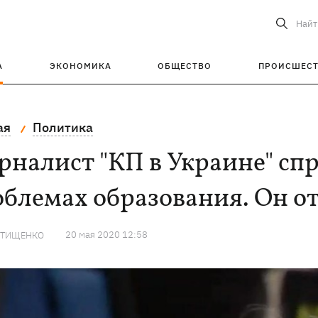
Найт
А
ЭКОНОМИКА
ОБЩЕСТВО
ПРОИСШЕС
ая
Политика
налист "КП в Украине" спр
блемах образования. Он о
20 мая 2020 12:58
 ТИЩЕНКО