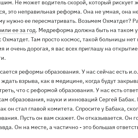
ышим. Не может водитель скорой, который рискует ж
я, это неправильная реформа. Она не умная, она не 
му нужно ее пересматривать. Возьмем Охматдет? Ра
или ее за год
. Медреформа должна быть на таком у
 Охматдет. Там просто космос, такой больницы нет 
я и очень дорогая, я вас всех приглашу на открыти
ти.
сается реформы образования. У нас сейчас есть и.о
 ждать взрыва, как в медицине, когда будут закры
реть, что с реформой образования. У нас есть отве
сам образования, науки и инноваций Сергей Бабак.
как он стал главой комитета. Спросите у Бабака, ск
вания. Пусть он вам скажет. Он отказывается. Он г
авда. Он на месте, а частично - это большая ответ