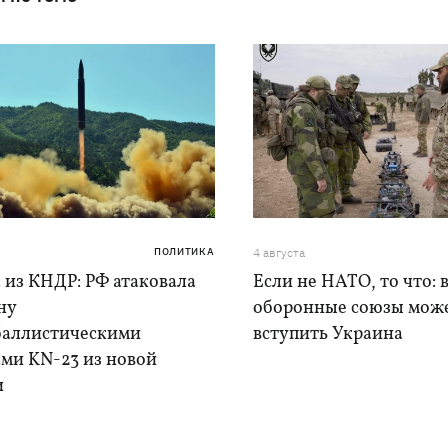
ПОЛИТИКА
4 августа
 из КНДР: РФ атаковала
Если не НАТО, то что: 
ну
оборонные союзы мож
баллистическими
вступить Украина
ами KN-23 из новой
и