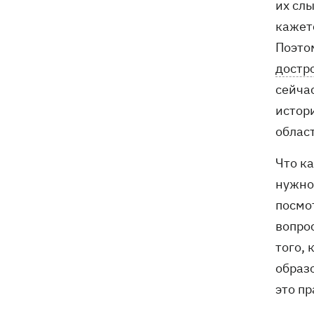
их сл
Генпрокурора обнародовали новые
детали теракта против украинских
кажетс
военнопленных
Поэто
достро
сейчас
истори
облас
Что ка
нужно
посмот
вопро
того, 
образо
это пр