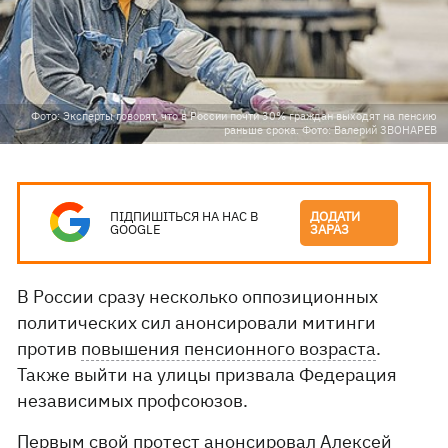
Фото: Эксперты говорят, что в России почти 30% граждан выходят на пенсию
раньше срока. Фото: Валерий ЗВОНАРЕВ
ПІДПИШІТЬСЯ НА НАС В
ДОДАТИ
GOOGLE
ЗАРАЗ
В России сразу несколько оппозиционных
политических сил анонсировали митинги
против
повышения пенсионного возраста
.
Также выйти на улицы призвала Федерация
независимых профсоюзов.
Первым свой протест анонсировал Алексей