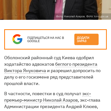
Фото: Николай Азаров. Фото: kmu.gov.ua
ПІДПИШІТЬСЯ НА НАС В
ДОДАТИ
GOOGLE
ЗАРАЗ
Оболонский районный суд Киева одобрил
ходатайство адвокатов
беглого президента
Виктора Януковича
и разрешил допросить по
делу о его госизмене ряд представителей
прошлой власти.
В частности, повестки в суд получат
экс-
премьер-министр Николай Азаров
, экс-глава
Администрации президента Андрей Клюев,