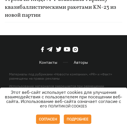
квазибаллистическими ракетами KN-23 из
новой партии
Контакты
Авторы
Материалы под рубриками «Новости компании», «PR» и «Факт»
размещены на правах рекламы
Использование материалов разрешается при размещении
активной гиперссылки на KP.UA в первом абзаце.
Этот веб-сайт использует cookies для улучшения
взаимодействия с пользователем при посещении веб-
© ООО «ЮЛАВ МЕДИА»,2026. Все права защищены.
сайта. Использование веб-сайта означает согласие с
его
ПОЛИТИКОЙ COOKIES
Дизайн
СОГЛАСЕН
ПОДРОБНЕЕ