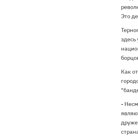
револ
Компания OpenAI приостановила
18:16
Это де
тесты ИИ-модели Astra из-за
опасений по поводу ее
Терно
кибервозможностей
здесь
нацио
борцов
Как о
город
"банд
- Нес
являю
друже
стран