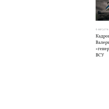
6 августа
Кадро
Валер
«генер
ВСУ