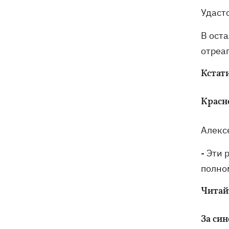
Удаст
В ост
отреа
Кстат
Красн
Алекс
- Эти 
полно
Читай
За син