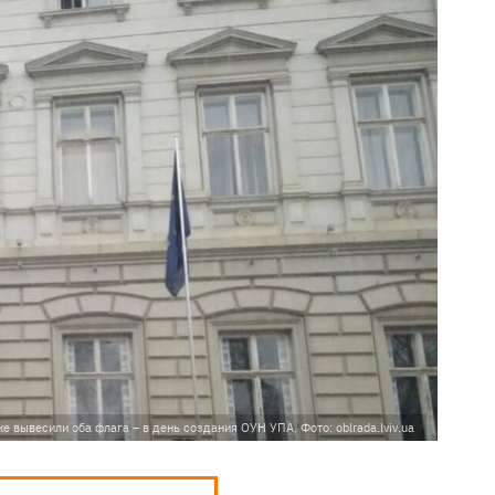
е вывесили оба флага – в день создания ОУН УПА. Фото: oblrada.lviv.ua