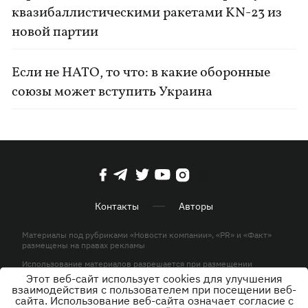
квазибаллистическими ракетами KN-23 из
новой партии
Если не НАТО, то что: в какие оборонные
союзы может вступить Украина
Контакты
Авторы
Материалы под рубриками «Новости компании», «PR» и «Факт»
размещены на правах рекламы
Использование материалов разрешается при размещении
активной гиперссылки на KP.UA в первом абзаце.
Этот веб-сайт использует cookies для улучшения
взаимодействия с пользователем при посещении веб-
© ООО «ЮЛАВ МЕДИА»,2026. Все права защищены.
сайта. Использование веб-сайта означает согласие с